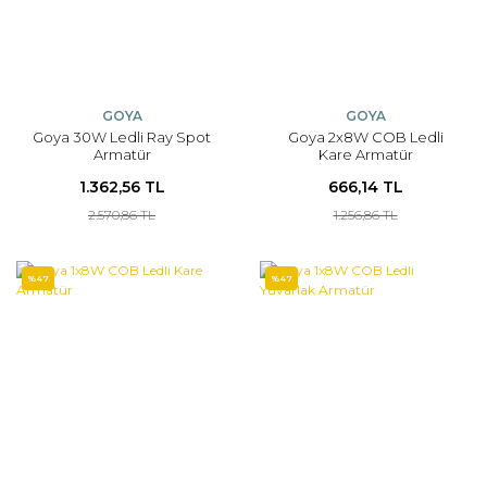
GOYA
GOYA
Goya 30W Ledli Ray Spot
Goya 2x8W COB Ledli
Armatür
Kare Armatür
1.362,56 TL
666,14 TL
2.570,86 TL
1.256,86 TL
%47
%47