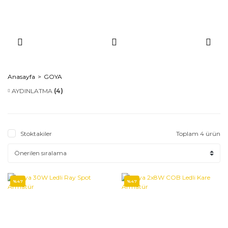
Anasayfa
GOYA
AYDINLATMA
(4)
Stoktakiler
Toplam 4 ürün
%47
%47