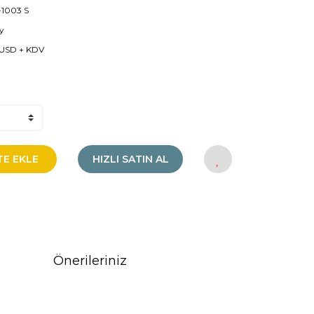
1003 S
y
 USD + KDV
TE EKLE
HIZLI SATIN AL
Önerileriniz