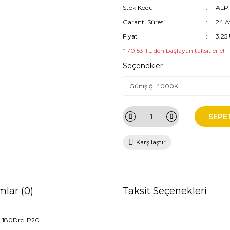
Stok Kodu
ALP-
Garanti Süresi
24 A
Fiyat
3,25
* 70,53 TL den başlayan taksitlerle!
Seçenekler
SEPE
Karşılaştır
mlar (0)
Taksit Seçenekleri
180Drc IP20