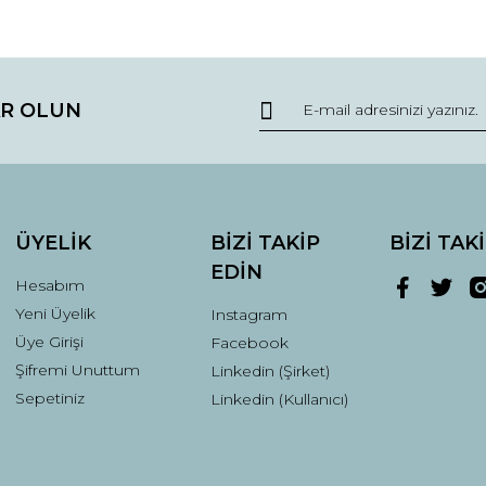
da ve diğer konularda yetersiz gördüğünüz noktaları öneri formunu kullana
Bu ürüne ilk yorumu siz yapın!
R OLUN
r.
Yorum Yaz
ÜYELİK
BİZİ TAKİP
BİZİ TAK
EDİN
Hesabım
Yeni Üyelik
Instagram
Üye Girişi
Facebook
Şifremi Unuttum
Linkedin (Şirket)
Gönder
Sepetiniz
Linkedin (Kullanıcı)