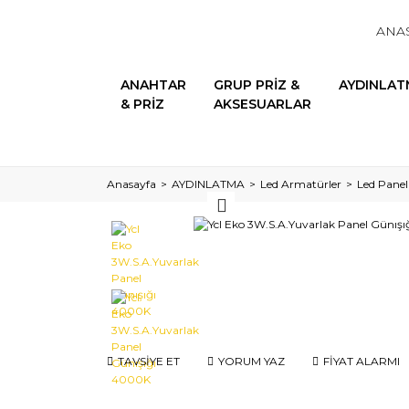
ANA
ANAHTAR
GRUP PRİZ &
AYDINLAT
& PRİZ
AKSESUARLAR
Anasayfa
AYDINLATMA
Led Armatürler
Led Panel
TAVSİYE ET
YORUM YAZ
FİYAT ALARMI