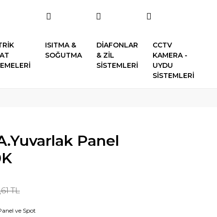
TRİK
ISITMA &
DİAFONLAR
CCTV
SAT
SOĞUTMA
& ZİL
KAMERA -
EMELERİ
SİSTEMLERİ
UYDU
SİSTEMLERİ
A.Yuvarlak Panel
0K
,61 TL
Panel ve Spot