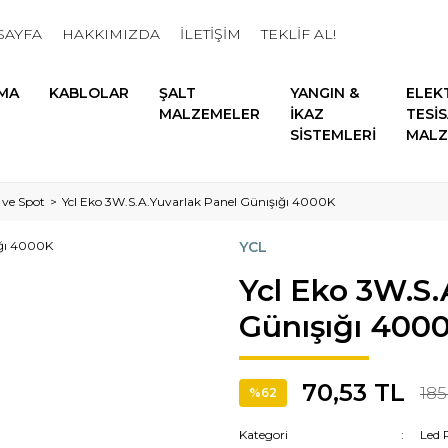
SAYFA
HAKKIMIZDA
İLETİŞİM
TEKLİF AL!
MA
KABLOLAR
ŞALT
YANGIN &
ELEK
MALZEMELER
İKAZ
TESİ
SİSTEMLERİ
MALZ
 ve Spot
Ycl Eko 3W.S.A.Yuvarlak Panel Günışığı 4000K
YCL
Ycl Eko 3W.S.
Günışığı 400
70,53 TL
185
%62
Kategori
Led 