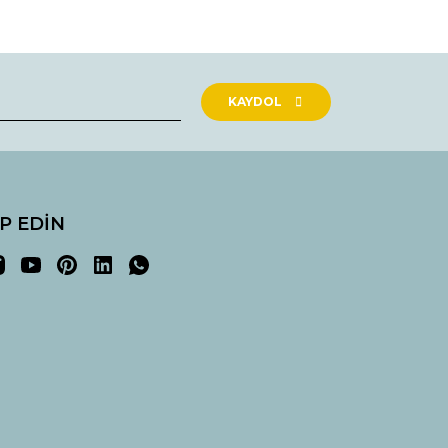
rak tarafımıza iletebilirsiniz.
KAYDOL
İP EDİN