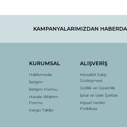
Bu ürünün fiyat bilgisi, resim, ürün açıklamaların
Görüş ve önerileriniz için teşekkür ederiz.
KAMPANYALARIMIZDAN HABERDA
Ürün resmi kalitesiz, bozuk veya görüntülenemiyo
Ürün açıklamasında eksik bilgiler bulunuyor.
Ürün bilgilerinde hatalar bulunuyor.
Ürün fiyatı diğer sitelerden daha pahalı.
Bu ürüne benzer farklı alternatifler olmalı.
KURUMSAL
ALIŞVERİŞ
Hakkımızda
Mesafeli Satış
Sözleşmesi
İletişim
Gizlilik ve Güvenlik
İletişim Formu
İptal ve İade Şartları
Havale Bildirim
Formu
Kişisel Veriler
Politikası
Kargo Takibi