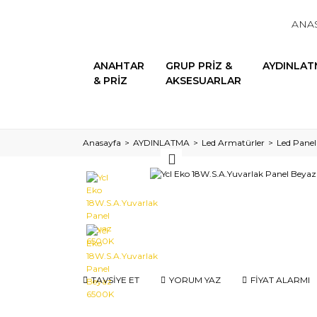
ANA
ANAHTAR
GRUP PRİZ &
AYDINLAT
& PRİZ
AKSESUARLAR
Anasayfa
AYDINLATMA
Led Armatürler
Led Panel
TAVSİYE ET
YORUM YAZ
FİYAT ALARMI