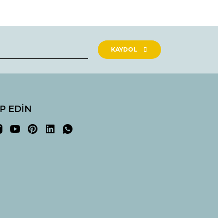
rak tarafımıza iletebilirsiniz.
KAYDOL
İP EDİN