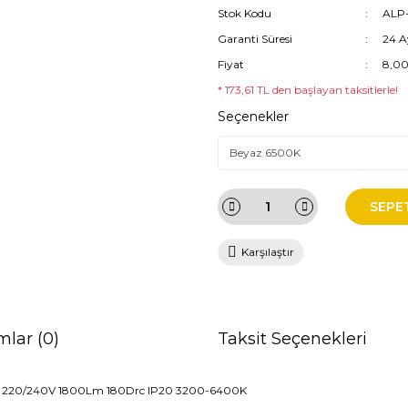
Stok Kodu
ALP-
Garanti Süresi
24 A
Fiyat
8,00
* 173,61 TL den başlayan taksitlerle!
Seçenekler
SEPE
Karşılaştır
mlar (0)
Taksit Seçenekleri
220/240V 1800Lm 180Drc IP20 3200-6400K