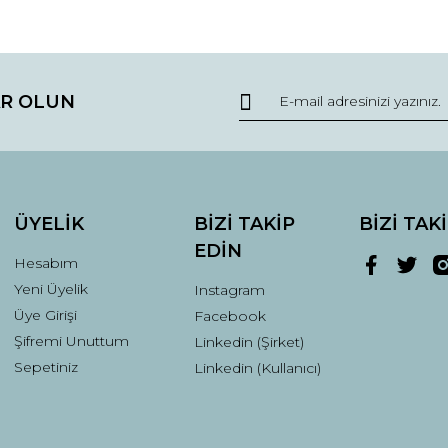
da ve diğer konularda yetersiz gördüğünüz noktaları öneri formunu kullana
Bu ürüne ilk yorumu siz yapın!
R OLUN
r.
Yorum Yaz
ÜYELİK
BİZİ TAKİP
BİZİ TAK
EDİN
Hesabım
Yeni Üyelik
Instagram
Üye Girişi
Facebook
Şifremi Unuttum
Linkedin (Şirket)
Gönder
Sepetiniz
Linkedin (Kullanıcı)