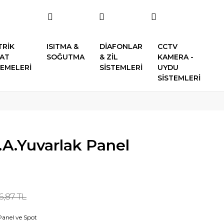
TRİK
ISITMA &
DİAFONLAR
CCTV
SAT
SOĞUTMA
& ZİL
KAMERA -
EMELERİ
SİSTEMLERİ
UYDU
SİSTEMLERİ
.A.Yuvarlak Panel
6,87 TL
Panel ve Spot