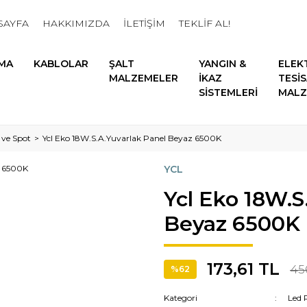
SAYFA
HAKKIMIZDA
İLETİŞİM
TEKLİF AL!
MA
KABLOLAR
ŞALT
YANGIN &
ELEK
MALZEMELER
İKAZ
TESİ
SİSTEMLERİ
MALZ
 ve Spot
Ycl Eko 18W.S.A.Yuvarlak Panel Beyaz 6500K
YCL
Ycl Eko 18W.S
Beyaz 6500K
173,61 TL
45
%62
Kategori
Led 