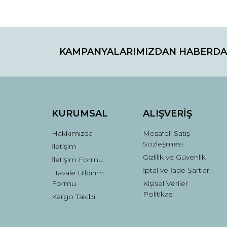
Bu ürünün fiyat bilgisi, resim, ürün açıklamaların
Görüş ve önerileriniz için teşekkür ederiz.
KAMPANYALARIMIZDAN HABERDA
Ürün resmi kalitesiz, bozuk veya görüntülenemiyo
Ürün açıklamasında eksik bilgiler bulunuyor.
Ürün bilgilerinde hatalar bulunuyor.
Ürün fiyatı diğer sitelerden daha pahalı.
Bu ürüne benzer farklı alternatifler olmalı.
KURUMSAL
ALIŞVERİŞ
Hakkımızda
Mesafeli Satış
Sözleşmesi
İletişim
Gizlilik ve Güvenlik
İletişim Formu
İptal ve İade Şartları
Havale Bildirim
Formu
Kişisel Veriler
Politikası
Kargo Takibi