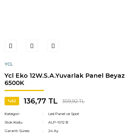
YCL
Ycl Eko 12W.S.A.Yuvarlak Panel Beyaz
6500K
136,77 TL
359,92 TL
%62
Kategori
Led Panel ve Spot
Stok Kodu
ALP-1012 B
Garanti Süresi
24 Ay