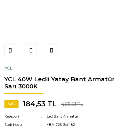
YCL
YCL 40W Ledli Yatay Bant Armatür
Sarı 3000K
184,53 TL
485,61 TL
%62
Kategori
Led Bant Armatür
Stok Kodu
YBA-725_3cf482