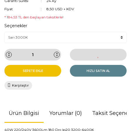
Garanti Süresi
24 Ay
Fiyat
8,50 USD + KDV
* 184,53 TL den başlayan taksitlerle!
Seçenekler
SEPETE EKLE
HIZLI SATIN AL
Karşılaştır
Ürün Bilgisi
Yorumlar (0)
Taksit Seçenek
40W 220/240V 3600Lm 180 Drc Ip20 3200-6400K