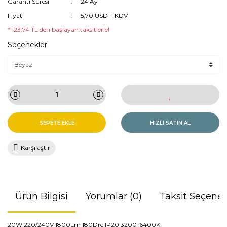
Garanti Süresi
24 Ay
Fiyat
5,70 USD + KDV
* 123,74 TL den başlayan taksitlerle!
Seçenekler
SEPETE EKLE
HIZLI SATIN AL
Karşılaştır
Ürün Bilgisi
Yorumlar (0)
Taksit Seçenek
20W 220/240V 1800Lm 180Drc IP20 3200-6400K