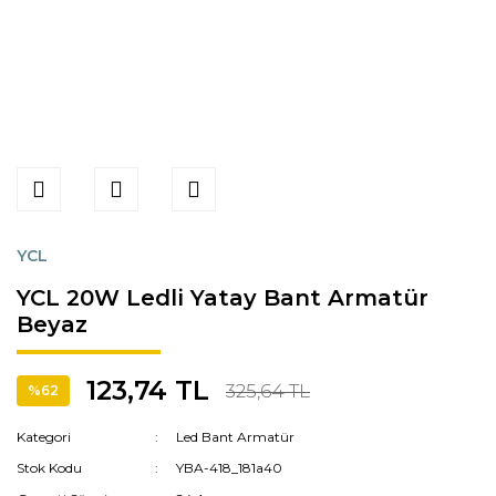
YCL
YCL 20W Ledli Yatay Bant Armatür
Beyaz
123,74 TL
325,64 TL
%62
Kategori
Led Bant Armatür
Stok Kodu
YBA-418_181a40