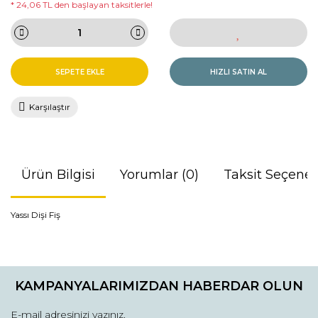
* 24,06 TL den başlayan taksitlerle!
SEPETE EKLE
HIZLI SATIN AL
Karşılaştır
Ürün Bilgisi
Yorumlar (0)
Taksit Seçenek
Yassı Dişi Fiş
Bu ürünün fiyat bilgisi, resim, ürün açıklamalarında ve diğer
konularda yetersiz gördüğünüz noktaları öneri formunu
Bu ürüne ilk yorumu siz yapın!
kullanarak tarafımıza iletebilirsiniz.
KAMPANYALARIMIZDAN HABERDAR OLUN
Görüş ve önerileriniz için teşekkür ederiz.
Yorum Yaz