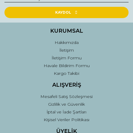
Ürün resmi kalitesiz, bozuk veya görüntülenemiyor.
Ürün açıklamasında eksik bilgiler bulunuyor.
KAYDOL
Ürün bilgilerinde hatalar bulunuyor.
Ürün fiyatı diğer sitelerden daha pahalı.
KURUMSAL
Bu ürüne benzer farklı alternatifler olmalı.
Hakkımızda
İletişim
İletişim Formu
Havale Bildirim Formu
Kargo Takibi
Gönder
ALIŞVERİŞ
Mesafeli Satış Sözleşmesi
Gizlilik ve Güvenlik
İptal ve İade Şartları
Kişisel Veriler Politikası
ÜYELİK