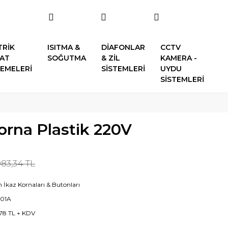
TRİK
ISITMA &
DİAFONLAR
CCTV
SAT
SOĞUTMA
& ZİL
KAMERA -
EMELERİ
SİSTEMLERİ
UYDU
SİSTEMLERİ
orna Plastik 220V
083,34 TL
n İkaz Kornaları & Butonları
001A
78 TL + KDV