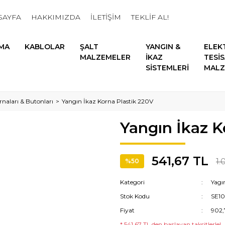
SAYFA
HAKKIMIZDA
İLETİŞİM
TEKLİF AL!
MA
KABLOLAR
ŞALT
YANGIN &
ELEK
MALZEMELER
İKAZ
TESİ
SİSTEMLERİ
MALZ
rnaları & Butonları
Yangın İkaz Korna Plastik 220V
Yangın İkaz K
541,67 TL
1.
%50
Kategori
Yagı
Stok Kodu
SE1
Fiyat
902,
* 541,67 TL den başlayan taksitlerle!