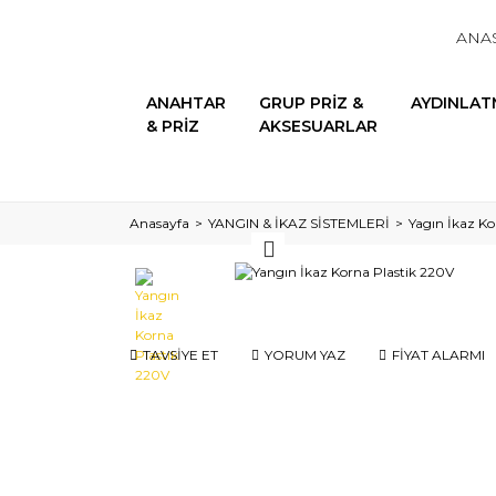
ANA
ANAHTAR
GRUP PRİZ &
AYDINLAT
& PRİZ
AKSESUARLAR
Anasayfa
YANGIN & İKAZ SİSTEMLERİ
Yagın İkaz Ko
TAVSİYE ET
YORUM YAZ
FİYAT ALARMI