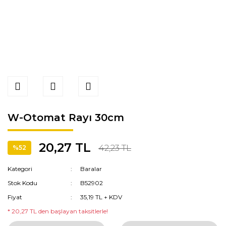
W-Otomat Rayı 30cm
20,27 TL
42,23 TL
%52
Kategori
Baralar
Stok Kodu
B52902
Fiyat
35,19 TL + KDV
* 20,27 TL den başlayan taksitlerle!