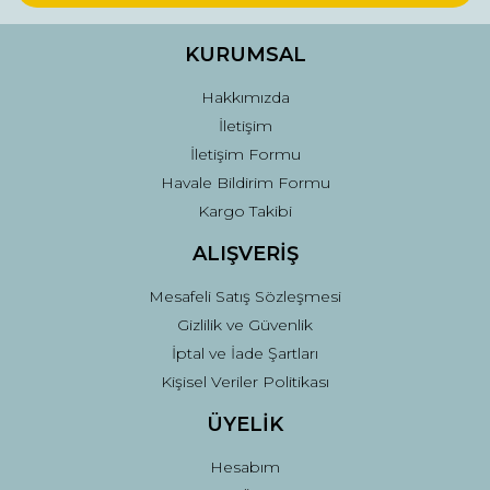
Ürün bilgilerinde hatalar bulunuyor.
Ürün fiyatı diğer sitelerden daha pahalı.
KURUMSAL
Bu ürüne benzer farklı alternatifler olmalı.
Hakkımızda
İletişim
İletişim Formu
Havale Bildirim Formu
Kargo Takibi
Gönder
ALIŞVERİŞ
Mesafeli Satış Sözleşmesi
Gizlilik ve Güvenlik
İptal ve İade Şartları
Kişisel Veriler Politikası
ÜYELİK
Hesabım