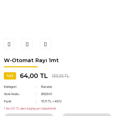
W-Otomat Rayı 1mt
64,00 TL
133,33 TL
%52
Kategori
Baralar
Stok Kodu
B52901
Fiyat
111,11 TL + KDV
* 64,00 TL den başlayan taksitlerle!