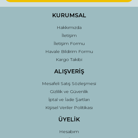
Ürün bilgilerinde hatalar bulunuyor.
Ürün fiyatı diğer sitelerden daha pahalı.
KURUMSAL
Bu ürüne benzer farklı alternatifler olmalı.
Hakkımızda
İletişim
İletişim Formu
Havale Bildirim Formu
Kargo Takibi
Gönder
ALIŞVERİŞ
Mesafeli Satış Sözleşmesi
Gizlilik ve Güvenlik
İptal ve İade Şartları
Kişisel Veriler Politikası
ÜYELİK
Hesabım