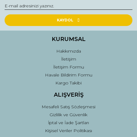
Yorum Yaz
Ürün resmi kalitesiz, bozuk veya görüntülenemiyor.
Ürün açıklamasında eksik bilgiler bulunuyor.
KAYDOL
Ürün bilgilerinde hatalar bulunuyor.
Ürün fiyatı diğer sitelerden daha pahalı.
KURUMSAL
Bu ürüne benzer farklı alternatifler olmalı.
Hakkımızda
İletişim
İletişim Formu
Havale Bildirim Formu
Kargo Takibi
Gönder
ALIŞVERİŞ
Mesafeli Satış Sözleşmesi
Gizlilik ve Güvenlik
İptal ve İade Şartları
Kişisel Veriler Politikası