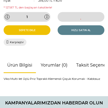
Fiyat
296,00 TL + KDV
* 127,87 TL den başlayan taksitlerle!
SEPETE EKLE
HIZLI SATIN AL
Karşılaştır
Ürün Bilgisi
Yorumlar (0)
Taksit Seçenek
Viko Multi-let Üçlü Priz Topraklı Klemensli Çoçuk Korumalı - Kablosuz
Bu ürünün fiyat bilgisi, resim, ürün açıklamalarında ve diğer
konularda yetersiz gördüğünüz noktaları öneri formunu
Bu ürüne ilk yorumu siz yapın!
kullanarak tarafımıza iletebilirsiniz.
KAMPANYALARIMIZDAN HABERDAR OLUN
Görüş ve önerileriniz için teşekkür ederiz.