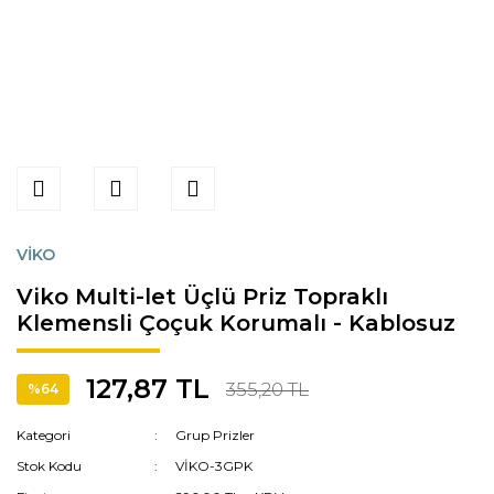
VİKO
Viko Multi-let Üçlü Priz Topraklı
Klemensli Çoçuk Korumalı - Kablosuz
127,87 TL
355,20 TL
%64
Kategori
Grup Prizler
Stok Kodu
VİKO-3GPK