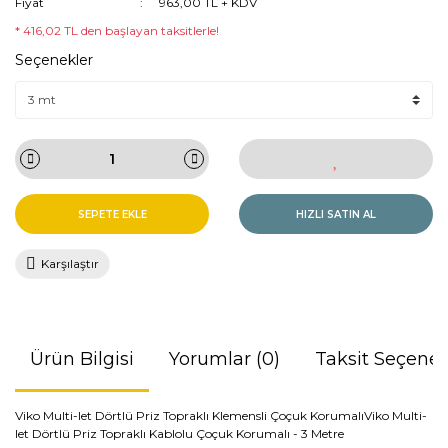
Fiyat
963,00 TL + KDV
* 416,02 TL den başlayan taksitlerle!
Seçenekler
SEPETE EKLE
HIZLI SATIN AL
Karşılaştır
Ürün Bilgisi
Yorumlar (0)
Taksit Seçenek
Viko Multi-let Dörtlü Priz Topraklı Klemensli Çoçuk KorumalıViko Multi-
let Dörtlü Priz Topraklı Kablolu Çoçuk Korumalı - 3 Metre