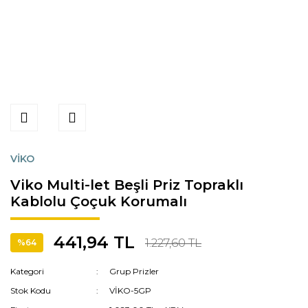
VİKO
Viko Multi-let Beşli Priz Topraklı
Kablolu Çoçuk Korumalı
441,94 TL
1.227,60 TL
%64
Kategori
Grup Prizler
Stok Kodu
VİKO-5GP