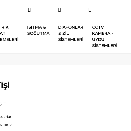
TRİK
ISITMA &
DİAFONLAR
CCTV
SAT
SOĞUTMA
& ZİL
KAMERA -
EMELERİ
SİSTEMLERİ
UYDU
SİSTEMLERİ
işi
12 TL
suarlar
-11102