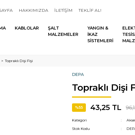
SAYFA
HAKKIMIZDA
İLETİŞİM
TEKLİF AL!
MA
KABLOLAR
ŞALT
YANGIN &
ELEK
MALZEMELER
İKAZ
TESİ
SİSTEMLERİ
MALZ
Topraklı Dişi Fişi
DEPA
Topraklı Dişi F
43,25 TL
96,
%55
Kategori
Akse
Stok Kodu
DEPA