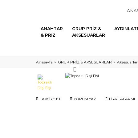
ANA
ANAHTAR
GRUP PRİZ &
AYDINLAT
& PRİZ
AKSESUARLAR
Anasayfa
GRUP PRİZ & AKSESUARLAR
Aksesuarlar
TAVSİYE ET
YORUM YAZ
FİYAT ALARMI