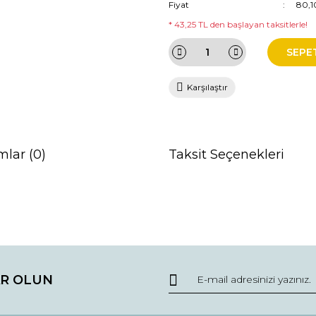
Fiyat
80,1
* 43,25 TL den başlayan taksitlerle!
SEPE
Karşılaştır
mlar (0)
Taksit Seçenekleri
da ve diğer konularda yetersiz gördüğünüz noktaları öneri formunu kullana
Bu ürüne ilk yorumu siz yapın!
R OLUN
r.
Yorum Yaz