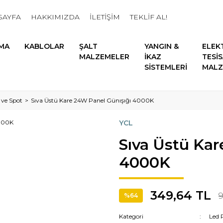
SAYFA
HAKKIMIZDA
İLETİŞİM
TEKLİF AL!
MA
KABLOLAR
ŞALT
YANGIN &
ELEK
MALZEMELER
İKAZ
TESİ
SİSTEMLERİ
MALZ
 ve Spot
Sıva Üstü Kare 24W Panel Günışığı 4000K
YCL
Sıva Üstü Kar
4000K
349,64 TL
9
%64
Kategori
Led 