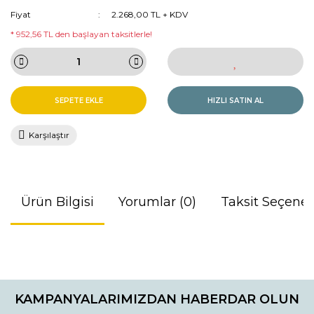
Fiyat
2.268,00 TL + KDV
* 952,56 TL den başlayan taksitlerle!
SEPETE EKLE
HIZLI SATIN AL
Karşılaştır
Ürün Bilgisi
Yorumlar (0)
Taksit Seçenek
Bu ürünün fiyat bilgisi, resim, ürün açıklamalarında ve diğer
konularda yetersiz gördüğünüz noktaları öneri formunu
Bu ürüne ilk yorumu siz yapın!
kullanarak tarafımıza iletebilirsiniz.
KAMPANYALARIMIZDAN HABERDAR OLUN
Görüş ve önerileriniz için teşekkür ederiz.