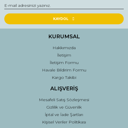
Yorum Yaz
Ürün resmi kalitesiz, bozuk veya görüntülenemiyor.
Ürün açıklamasında eksik bilgiler bulunuyor.
KAYDOL
Ürün bilgilerinde hatalar bulunuyor.
Ürün fiyatı diğer sitelerden daha pahalı.
KURUMSAL
Bu ürüne benzer farklı alternatifler olmalı.
Hakkımızda
İletişim
İletişim Formu
Havale Bildirim Formu
Kargo Takibi
Gönder
ALIŞVERİŞ
Mesafeli Satış Sözleşmesi
Gizlilik ve Güvenlik
İptal ve İade Şartları
Kişisel Veriler Politikası