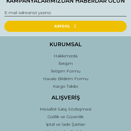
KAMPANYALARIMIZDAN HABERDAR OLUN
Görüş ve önerileriniz için teşekkür ederiz.
Yorum Yaz
Ürün resmi kalitesiz, bozuk veya görüntülenemiyor.
Ürün açıklamasında eksik bilgiler bulunuyor.
KAYDOL
Ürün bilgilerinde hatalar bulunuyor.
Ürün fiyatı diğer sitelerden daha pahalı.
KURUMSAL
Bu ürüne benzer farklı alternatifler olmalı.
Hakkımızda
İletişim
İletişim Formu
Havale Bildirim Formu
Kargo Takibi
Gönder
ALIŞVERİŞ
Mesafeli Satış Sözleşmesi
Gizlilik ve Güvenlik
İptal ve İade Şartları