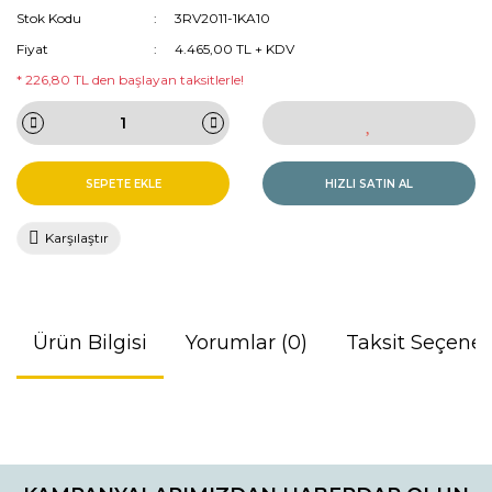
Stok Kodu
3RV2011-1KA10
Fiyat
4.465,00 TL + KDV
* 226,80 TL den başlayan taksitlerle!
SEPETE EKLE
HIZLI SATIN AL
Karşılaştır
Ürün Bilgisi
Yorumlar (0)
Taksit Seçenek
Bu ürünün fiyat bilgisi, resim, ürün açıklamalarında ve diğer
konularda yetersiz gördüğünüz noktaları öneri formunu
Bu ürüne ilk yorumu siz yapın!
kullanarak tarafımıza iletebilirsiniz.