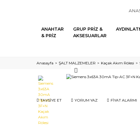
ANA
ANAHTAR
GRUP PRİZ &
AYDINLAT
& PRİZ
AKSESUARLAR
Anasayfa
ŞALT MALZEMELER
Kaçak Akım Rölesi
TAVSİYE ET
YORUM YAZ
FİYAT ALARMI