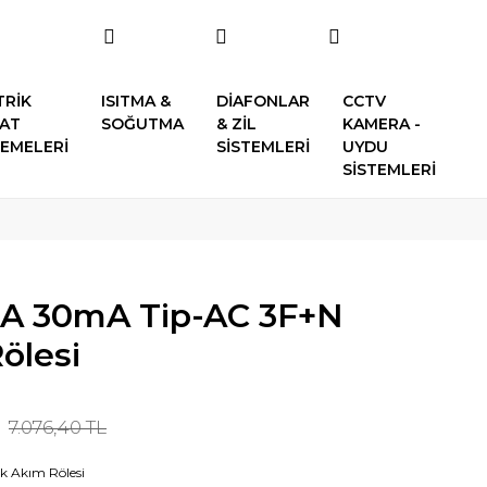
TRİK
ISITMA &
DİAFONLAR
CCTV
SAT
SOĞUTMA
& ZİL
KAMERA -
EMELERİ
SİSTEMLERİ
UYDU
SİSTEMLERİ
3A 30mA Tip-AC 3F+N
ölesi
7.076,40 TL
k Akım Rölesi