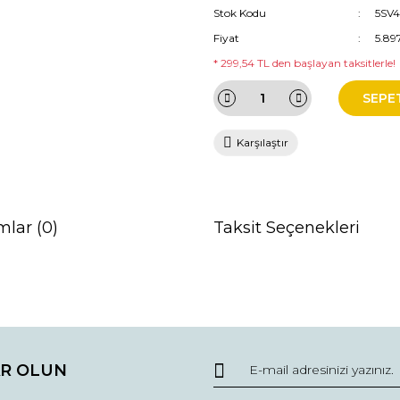
Stok Kodu
5SV
Fiyat
5.89
* 299,54 TL den başlayan taksitlerle!
SEPE
Karşılaştır
mlar (0)
Taksit Seçenekleri
da ve diğer konularda yetersiz gördüğünüz noktaları öneri formunu kullana
Bu ürüne ilk yorumu siz yapın!
R OLUN
r.
Yorum Yaz