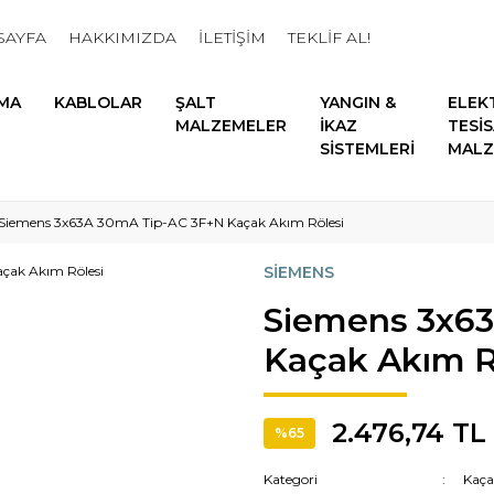
SAYFA
HAKKIMIZDA
İLETİŞİM
TEKLİF AL!
MA
KABLOLAR
ŞALT
YANGIN &
ELEK
MALZEMELER
İKAZ
TESİ
SİSTEMLERİ
MALZ
Siemens 3x63A 30mA Tip-AC 3F+N Kaçak Akım Rölesi
SİEMENS
Siemens 3x6
Kaçak Akım R
2.476,74 TL
%65
Kategori
Kaça