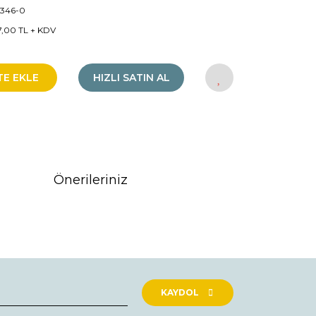
4346-0
7,00 TL + KDV
TE EKLE
HIZLI SATIN AL
Önerileriniz
rak tarafımıza iletebilirsiniz.
KAYDOL