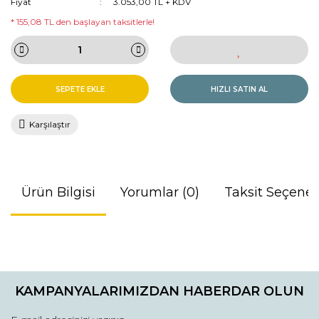
Fiyat
3.053,00 TL + KDV
* 155,08 TL den başlayan taksitlerle!
SEPETE EKLE
HIZLI SATIN AL
Karşılaştır
Ürün Bilgisi
Yorumlar (0)
Taksit Seçenek
Bu ürünün fiyat bilgisi, resim, ürün açıklamalarında ve diğer
konularda yetersiz gördüğünüz noktaları öneri formunu
Bu ürüne ilk yorumu siz yapın!
kullanarak tarafımıza iletebilirsiniz.
KAMPANYALARIMIZDAN HABERDAR OLUN
Görüş ve önerileriniz için teşekkür ederiz.