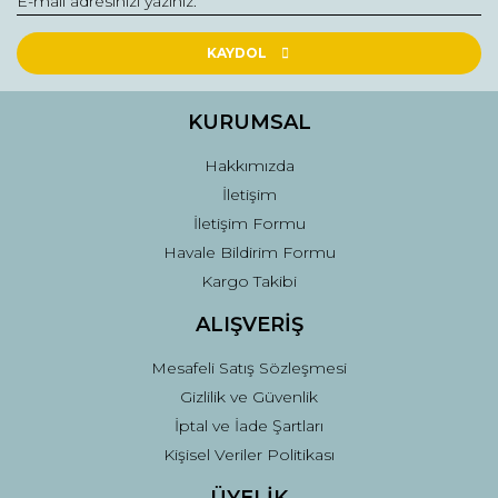
Yorum Yaz
Ürün resmi kalitesiz, bozuk veya görüntülenemiyor.
Ürün açıklamasında eksik bilgiler bulunuyor.
KAYDOL
Ürün bilgilerinde hatalar bulunuyor.
Ürün fiyatı diğer sitelerden daha pahalı.
KURUMSAL
Bu ürüne benzer farklı alternatifler olmalı.
Hakkımızda
İletişim
İletişim Formu
Havale Bildirim Formu
Kargo Takibi
Gönder
ALIŞVERİŞ
Mesafeli Satış Sözleşmesi
Gizlilik ve Güvenlik
İptal ve İade Şartları
Kişisel Veriler Politikası