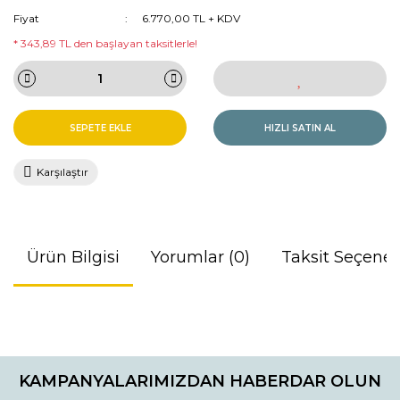
Fiyat
6.770,00 TL + KDV
* 343,89 TL den başlayan taksitlerle!
SEPETE EKLE
HIZLI SATIN AL
Karşılaştır
Ürün Bilgisi
Yorumlar (0)
Taksit Seçenek
Bu ürünün fiyat bilgisi, resim, ürün açıklamalarında ve diğer
konularda yetersiz gördüğünüz noktaları öneri formunu
Bu ürüne ilk yorumu siz yapın!
kullanarak tarafımıza iletebilirsiniz.
KAMPANYALARIMIZDAN HABERDAR OLUN
Görüş ve önerileriniz için teşekkür ederiz.