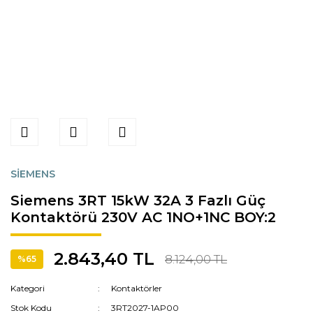
SİEMENS
Siemens 3RT 15kW 32A 3 Fazlı Güç
Kontaktörü 230V AC 1NO+1NC BOY:2
2.843,40 TL
8.124,00 TL
%65
Kategori
Kontaktörler
Stok Kodu
3RT2027-1AP00