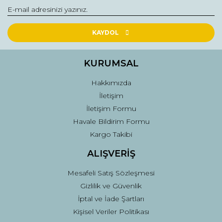
Yorum Yaz
Ürün resmi kalitesiz, bozuk veya görüntülenemiyor.
Ürün açıklamasında eksik bilgiler bulunuyor.
KAYDOL
Ürün bilgilerinde hatalar bulunuyor.
Ürün fiyatı diğer sitelerden daha pahalı.
KURUMSAL
Bu ürüne benzer farklı alternatifler olmalı.
Hakkımızda
İletişim
İletişim Formu
Havale Bildirim Formu
Kargo Takibi
Gönder
ALIŞVERİŞ
Mesafeli Satış Sözleşmesi
Gizlilik ve Güvenlik
İptal ve İade Şartları
Kişisel Veriler Politikası