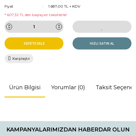
Fiyat
1.687,00 TL + KDV
* 607,32 TL den başlayan taksitlerle!
SEPETE EKLE
HIZLI SATIN AL
Karşılaştır
Ürün Bilgisi
Yorumlar (0)
Taksit Seçenek
Bu ürünün fiyat bilgisi, resim, ürün açıklamalarında ve diğer
konularda yetersiz gördüğünüz noktaları öneri formunu
Bu ürüne ilk yorumu siz yapın!
kullanarak tarafımıza iletebilirsiniz.
KAMPANYALARIMIZDAN HABERDAR OLUN
Görüş ve önerileriniz için teşekkür ederiz.