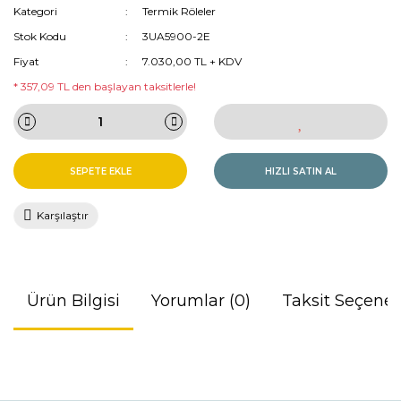
Kategori
Termik Röleler
Stok Kodu
3UA5900-2E
Fiyat
7.030,00 TL + KDV
* 357,09 TL den başlayan taksitlerle!
SEPETE EKLE
HIZLI SATIN AL
Karşılaştır
Ürün Bilgisi
Yorumlar (0)
Taksit Seçenek
Bu ürünün fiyat bilgisi, resim, ürün açıklamalarında ve diğer
konularda yetersiz gördüğünüz noktaları öneri formunu