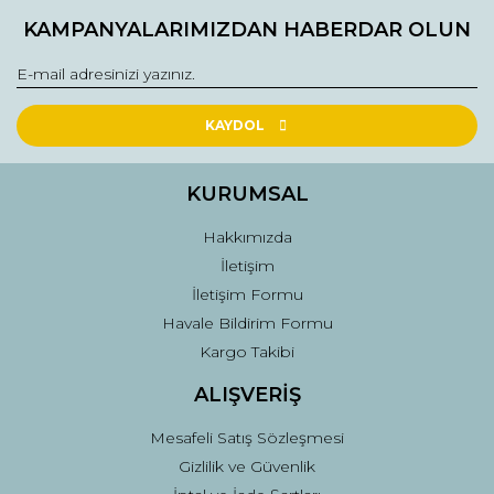
Bu ürüne ilk yorumu siz yapın!
kullanarak tarafımıza iletebilirsiniz.
KAMPANYALARIMIZDAN HABERDAR OLUN
Görüş ve önerileriniz için teşekkür ederiz.
Yorum Yaz
Ürün resmi kalitesiz, bozuk veya görüntülenemiyor.
Ürün açıklamasında eksik bilgiler bulunuyor.
KAYDOL
Ürün bilgilerinde hatalar bulunuyor.
Ürün fiyatı diğer sitelerden daha pahalı.
KURUMSAL
Bu ürüne benzer farklı alternatifler olmalı.
Hakkımızda
İletişim
İletişim Formu
Havale Bildirim Formu
Kargo Takibi
Gönder
ALIŞVERİŞ
Mesafeli Satış Sözleşmesi
Gizlilik ve Güvenlik