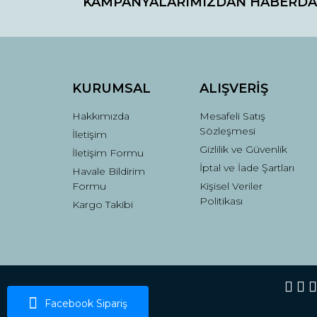
KAMPANYALARIMIZDAN HABERDA
Ürün resmi kalitesiz, bozuk veya görüntülenemiyo
Ürün açıklamasında eksik bilgiler bulunuyor.
Ürün bilgilerinde hatalar bulunuyor.
Ürün fiyatı diğer sitelerden daha pahalı.
Bu ürüne benzer farklı alternatifler olmalı.
KURUMSAL
ALIŞVERİŞ
Hakkımızda
Mesafeli Satış
Sözleşmesi
İletişim
Gizlilik ve Güvenlik
İletişim Formu
İptal ve İade Şartları
Havale Bildirim
Formu
Kişisel Veriler
Politikası
Kargo Takibi
Facebook Sipariş