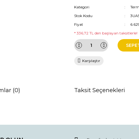
Kategori
Term
Stok Kodu
3UA
Fiyat
6.62
* 336,72 TL den başlayan taksitlerle!
SEPE
Karşılaştır
mlar (0)
Taksit Seçenekleri
da ve diğer konularda yetersiz gördüğünüz noktaları öneri formunu kullana
Bu ürüne ilk yorumu siz yapın!