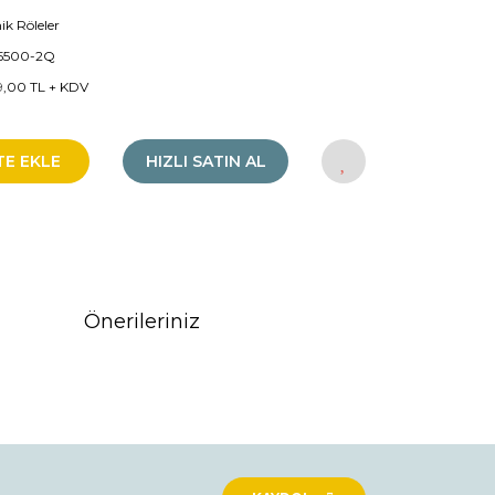
ik Röleler
5500-2Q
9,00 TL + KDV
TE EKLE
HIZLI SATIN AL
Önerileriniz
rak tarafımıza iletebilirsiniz.