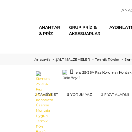
ANA
ANAHTAR
GRUP PRİZ &
AYDINLAT
& PRİZ
AKSESUARLAR
Anasayfa
ŞALT MALZEMELER
Termik Röleler
Siem
TAVSİYE ET
YORUM YAZ
FİYAT ALARMI