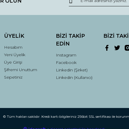
R OLUN
r.
Yorum Yaz
ÜYELİK
BİZİ TAKİP
BİZİ TAK
EDİN
Hesabım
Yeni Üyelik
Instagram
Üye Girişi
Facebook
Şifremi Unuttum
Linkedin (Şirket)
Gönder
Sepetiniz
Linkedin (Kullanıcı)
© Tüm hakları saklıdır. Kredi kartı bilgileriniz 256bit SSL sertifikası ile korun