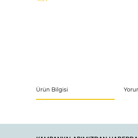
Ürün Bilgisi
Yoru
Bu ürünün fiyat bilgisi, resim, ürün açıklamaların
Görüş ve önerileriniz için teşekkür ederiz.