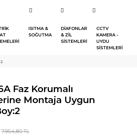
TRİK
ISITMA &
DİAFONLAR
CCTV
SAT
SOĞUTMA
& ZİL
KAMERA -
EMELERİ
SİSTEMLERİ
UYDU
SİSTEMLERİ
:2
6A Faz Korumalı
erine Montaja Uygun
Boy:2
7.954,80 TL