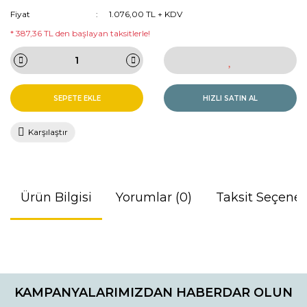
Fiyat
1.076,00 TL + KDV
* 387,36 TL den başlayan taksitlerle!
SEPETE EKLE
HIZLI SATIN AL
Karşılaştır
Ürün Bilgisi
Yorumlar (0)
Taksit Seçenek
Bu ürünün fiyat bilgisi, resim, ürün açıklamalarında ve diğer
konularda yetersiz gördüğünüz noktaları öneri formunu
Bu ürüne ilk yorumu siz yapın!
kullanarak tarafımıza iletebilirsiniz.
KAMPANYALARIMIZDAN HABERDAR OLUN
Görüş ve önerileriniz için teşekkür ederiz.