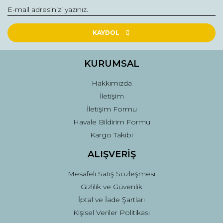
Yorum Yaz
Ürün resmi kalitesiz, bozuk veya görüntülenemiyor.
Ürün açıklamasında eksik bilgiler bulunuyor.
KAYDOL
Ürün bilgilerinde hatalar bulunuyor.
Ürün fiyatı diğer sitelerden daha pahalı.
KURUMSAL
Bu ürüne benzer farklı alternatifler olmalı.
Hakkımızda
İletişim
İletişim Formu
Havale Bildirim Formu
Kargo Takibi
Gönder
ALIŞVERİŞ
Mesafeli Satış Sözleşmesi
Gizlilik ve Güvenlik
İptal ve İade Şartları
Kişisel Veriler Politikası