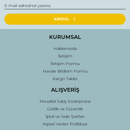
Yorum Yaz
Ürün resmi kalitesiz, bozuk veya görüntülenemiyor.
Ürün açıklamasında eksik bilgiler bulunuyor.
KAYDOL
Ürün bilgilerinde hatalar bulunuyor.
Ürün fiyatı diğer sitelerden daha pahalı.
KURUMSAL
Bu ürüne benzer farklı alternatifler olmalı.
Hakkımızda
İletişim
İletişim Formu
Havale Bildirim Formu
Kargo Takibi
Gönder
ALIŞVERİŞ
Mesafeli Satış Sözleşmesi
Gizlilik ve Güvenlik
İptal ve İade Şartları
Kişisel Veriler Politikası