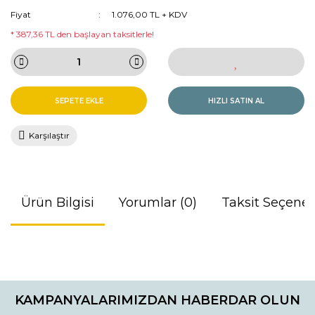
Fiyat
1.076,00 TL + KDV
* 387,36 TL den başlayan taksitlerle!
SEPETE EKLE
HIZLI SATIN AL
Karşılaştır
Ürün Bilgisi
Yorumlar (0)
Taksit Seçenek
Bu ürünün fiyat bilgisi, resim, ürün açıklamalarında ve diğer
konularda yetersiz gördüğünüz noktaları öneri formunu
Bu ürüne ilk yorumu siz yapın!
kullanarak tarafımıza iletebilirsiniz.
KAMPANYALARIMIZDAN HABERDAR OLUN
Görüş ve önerileriniz için teşekkür ederiz.