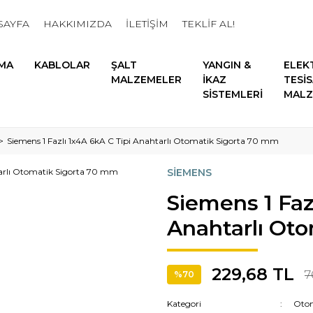
SAYFA
HAKKIMIZDA
İLETİŞİM
TEKLİF AL!
MA
KABLOLAR
ŞALT
YANGIN &
ELEK
MALZEMELER
İKAZ
TESİ
SİSTEMLERİ
MALZ
Siemens 1 Fazlı 1x4A 6kA C Tipi Anahtarlı Otomatik Sigorta 70 mm
SİEMENS
Siemens 1 Faz
Anahtarlı Ot
229,68 TL
7
%70
Kategori
Otom