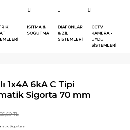
TRİK
ISITMA &
DİAFONLAR
CCTV
SAT
SOĞUTMA
& ZİL
KAMERA -
EMELERİ
SİSTEMLERİ
UYDU
SİSTEMLERİ
lı 1x4A 6kA C Tipi
omatik Sigorta 70 mm
65,60 TL
atik Sigortalar