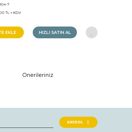
104-7
00 TL + KDV
TE EKLE
HIZLI SATIN AL
Önerileriniz
rak tarafımıza iletebilirsiniz.
KAYDOL