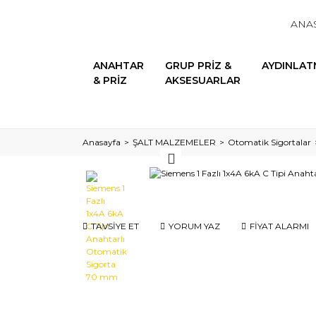
ANA
ANAHTAR
GRUP PRİZ &
AYDINLAT
& PRİZ
AKSESUARLAR
Anasayfa
ŞALT MALZEMELER
Otomatik Sigortalar
TAVSİYE ET
YORUM YAZ
FİYAT ALARMI