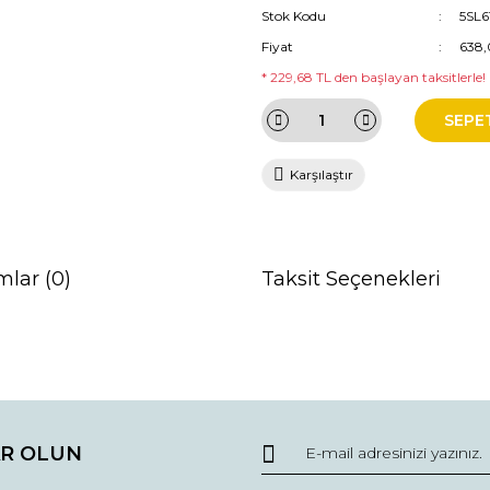
Stok Kodu
5SL6
Fiyat
638,
* 229,68 TL den başlayan taksitlerle!
SEPE
Karşılaştır
mlar (0)
Taksit Seçenekleri
da ve diğer konularda yetersiz gördüğünüz noktaları öneri formunu kullana
Bu ürüne ilk yorumu siz yapın!
R OLUN
r.
Yorum Yaz