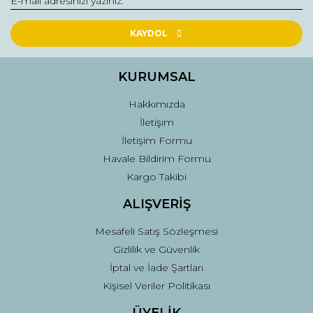
Yorum Yaz
Ürün resmi kalitesiz, bozuk veya görüntülenemiyor.
Ürün açıklamasında eksik bilgiler bulunuyor.
KAYDOL
Ürün bilgilerinde hatalar bulunuyor.
Ürün fiyatı diğer sitelerden daha pahalı.
KURUMSAL
Bu ürüne benzer farklı alternatifler olmalı.
Hakkımızda
İletişim
İletişim Formu
Havale Bildirim Formu
Kargo Takibi
Gönder
ALIŞVERİŞ
Mesafeli Satış Sözleşmesi
Gizlilik ve Güvenlik
İptal ve İade Şartları
Kişisel Veriler Politikası