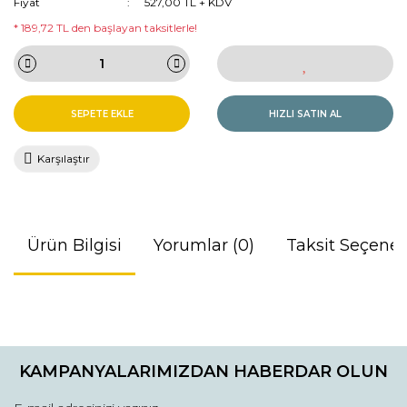
Fiyat
527,00 TL + KDV
* 189,72 TL den başlayan taksitlerle!
SEPETE EKLE
HIZLI SATIN AL
Karşılaştır
Ürün Bilgisi
Yorumlar (0)
Taksit Seçenek
Bu ürünün fiyat bilgisi, resim, ürün açıklamalarında ve diğer
konularda yetersiz gördüğünüz noktaları öneri formunu
Bu ürüne ilk yorumu siz yapın!
kullanarak tarafımıza iletebilirsiniz.
KAMPANYALARIMIZDAN HABERDAR OLUN
Görüş ve önerileriniz için teşekkür ederiz.