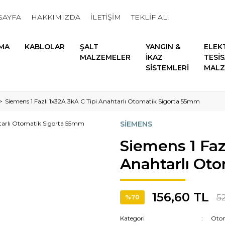
SAYFA
HAKKIMIZDA
İLETİŞİM
TEKLİF AL!
MA
KABLOLAR
ŞALT
YANGIN &
ELEK
MALZEMELER
İKAZ
TESİ
SİSTEMLERİ
MALZ
Siemens 1 Fazlı 1x32A 3kA C Tipi Anahtarlı Otomatik Sigorta 55mm
SİEMENS
Siemens 1 Faz
Anahtarlı Ot
156,60 TL
52
%70
Kategori
Otom