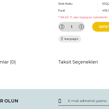
Stok Kodu
5SQ
Fiyat
435,
* 156,60 TL den başlayan taksitlerle!
SEPE
Karşılaştır
mlar (0)
Taksit Seçenekleri
da ve diğer konularda yetersiz gördüğünüz noktaları öneri formunu kullana
Bu ürüne ilk yorumu siz yapın!
R OLUN
r.
Yorum Yaz