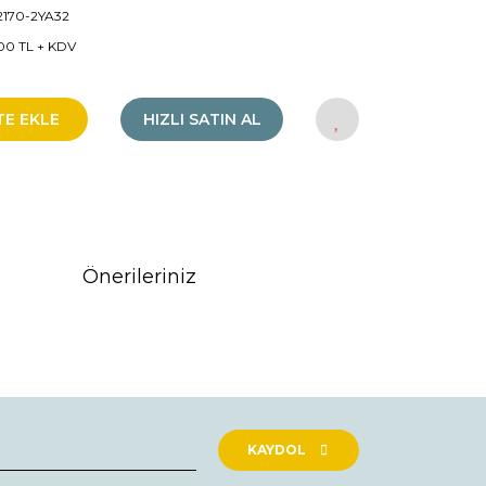
2170-2YA32
00 TL + KDV
TE EKLE
HIZLI SATIN AL
Önerileriniz
rak tarafımıza iletebilirsiniz.
KAYDOL