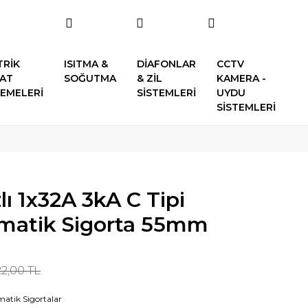
TRİK
ISITMA &
DİAFONLAR
CCTV
SAT
SOĞUTMA
& ZİL
KAMERA -
EMELERİ
SİSTEMLERİ
UYDU
SİSTEMLERİ
lı 1x32A 3kA C Tipi
omatik Sigorta 55mm
2,00 TL
atik Sigortalar