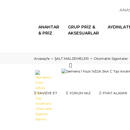
ANA
ANAHTAR
GRUP PRİZ &
AYDINLAT
& PRİZ
AKSESUARLAR
Anasayfa
ŞALT MALZEMELER
Otomatik Sigortalar
TAVSİYE ET
YORUM YAZ
FİYAT ALARMI