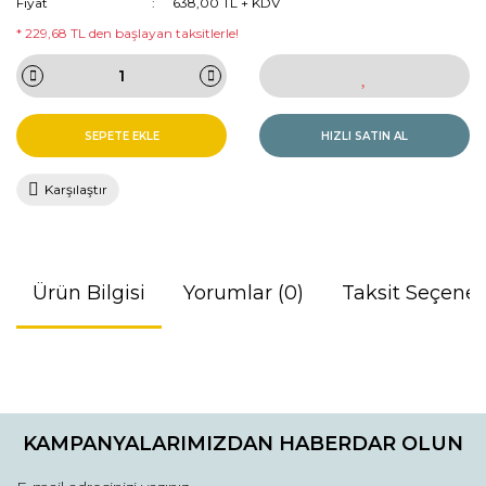
Fiyat
638,00 TL + KDV
* 229,68 TL den başlayan taksitlerle!
SEPETE EKLE
HIZLI SATIN AL
Karşılaştır
Ürün Bilgisi
Yorumlar (0)
Taksit Seçenek
Bu ürünün fiyat bilgisi, resim, ürün açıklamalarında ve diğer
konularda yetersiz gördüğünüz noktaları öneri formunu
Bu ürüne ilk yorumu siz yapın!
kullanarak tarafımıza iletebilirsiniz.
KAMPANYALARIMIZDAN HABERDAR OLUN
Görüş ve önerileriniz için teşekkür ederiz.