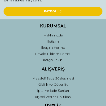
Yorum Yaz
Ürün resmi kalitesiz, bozuk veya görüntülenemiyor.
Ürün açıklamasında eksik bilgiler bulunuyor.
KAYDOL
Ürün bilgilerinde hatalar bulunuyor.
Ürün fiyatı diğer sitelerden daha pahalı.
KURUMSAL
Bu ürüne benzer farklı alternatifler olmalı.
Hakkımızda
İletişim
İletişim Formu
Havale Bildirim Formu
Kargo Takibi
Gönder
ALIŞVERİŞ
Mesafeli Satış Sözleşmesi
Gizlilik ve Güvenlik
İptal ve İade Şartları
Kişisel Veriler Politikası