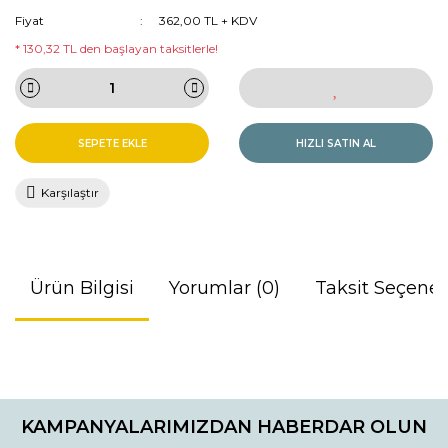
Fiyat
362,00 TL + KDV
* 130,32 TL den başlayan taksitlerle!
SEPETE EKLE
HIZLI SATIN AL
Karşılaştır
Ürün Bilgisi
Yorumlar (0)
Taksit Seçenek
Bu ürünün fiyat bilgisi, resim, ürün açıklamalarında ve diğer
konularda yetersiz gördüğünüz noktaları öneri formunu
Bu ürüne ilk yorumu siz yapın!
kullanarak tarafımıza iletebilirsiniz.
KAMPANYALARIMIZDAN HABERDAR OLUN
Görüş ve önerileriniz için teşekkür ederiz.