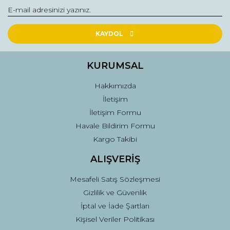
Yorum Yaz
Ürün resmi kalitesiz, bozuk veya görüntülenemiyor.
Ürün açıklamasında eksik bilgiler bulunuyor.
KAYDOL
Ürün bilgilerinde hatalar bulunuyor.
Ürün fiyatı diğer sitelerden daha pahalı.
KURUMSAL
Bu ürüne benzer farklı alternatifler olmalı.
Hakkımızda
İletişim
İletişim Formu
Havale Bildirim Formu
Kargo Takibi
Gönder
ALIŞVERİŞ
Mesafeli Satış Sözleşmesi
Gizlilik ve Güvenlik
İptal ve İade Şartları
Kişisel Veriler Politikası