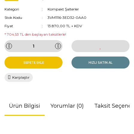
Kategori
Kompakt Şalterler
Stok Kodu
3VM1116-3ED32-0AA0
Fiyat
13.870,00 TL + KDV
* 704,53 TL den başlayan taksitlerle!
SEPETE EKLE
HIZLI SATIN AL
Karşılaştır
Ürün Bilgisi
Yorumlar (0)
Taksit Seçenek
Bu ürünün fiyat bilgisi, resim, ürün açıklamalarında ve diğer