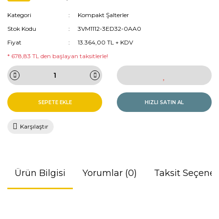
Kategori
Kompakt Şalterler
Stok Kodu
3VM1112-3ED32-0AA0
Fiyat
13.364,00 TL + KDV
* 678,83 TL den başlayan taksitlerle!
SEPETE EKLE
HIZLI SATIN AL
Karşılaştır
Ürün Bilgisi
Yorumlar (0)
Taksit Seçenek
Bu ürünün fiyat bilgisi, resim, ürün açıklamalarında ve diğer