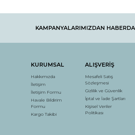
Bu ürünün fiyat bilgisi, resim, ürün açıklamaların
Görüş ve önerileriniz için teşekkür ederiz.
KAMPANYALARIMIZDAN HABERDA
Ürün resmi kalitesiz, bozuk veya görüntülenemiyo
Ürün açıklamasında eksik bilgiler bulunuyor.
Ürün bilgilerinde hatalar bulunuyor.
Ürün fiyatı diğer sitelerden daha pahalı.
Bu ürüne benzer farklı alternatifler olmalı.
KURUMSAL
ALIŞVERİŞ
Hakkımızda
Mesafeli Satış
Sözleşmesi
İletişim
Gizlilik ve Güvenlik
İletişim Formu
İptal ve İade Şartları
Havale Bildirim
Formu
Kişisel Veriler
Politikası
Kargo Takibi