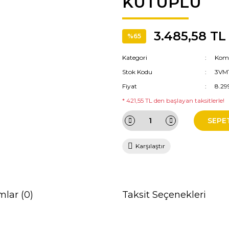
KUTUPLU
3.485,58 TL
%65
Kategori
Komp
Stok Kodu
3VM
Fiyat
8.29
* 421,55 TL den başlayan taksitlerle!
SEPE
Karşılaştır
mlar (0)
Taksit Seçenekleri