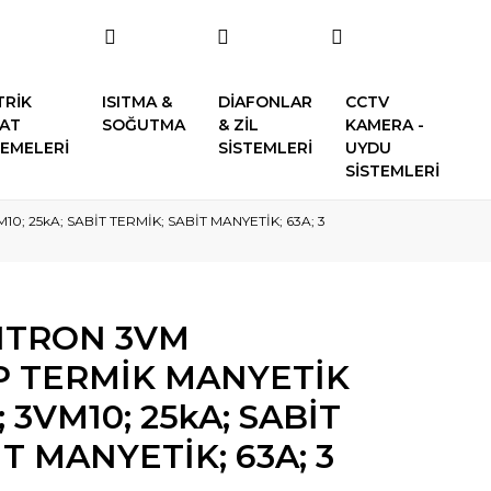
TRİK
ISITMA &
DİAFONLAR
CCTV
SAT
SOĞUTMA
& ZİL
KAMERA -
EMELERİ
SİSTEMLERİ
UYDU
SİSTEMLERİ
; 25kA; SABİT TERMİK; SABİT MANYETİK; 63A; 3
NTRON 3VM
P TERMİK MANYETİK
 3VM10; 25kA; SABİT
T MANYETİK; 63A; 3