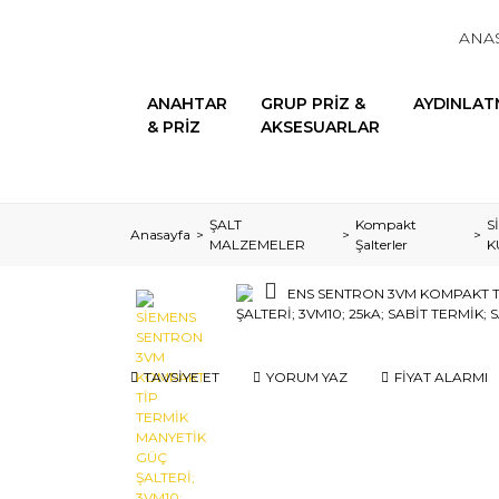
ANA
ANAHTAR
GRUP PRİZ &
AYDINLAT
& PRİZ
AKSESUARLAR
ŞALT
Kompakt
S
Anasayfa
MALZEMELER
Şalterler
K
TAVSİYE ET
YORUM YAZ
FİYAT ALARMI