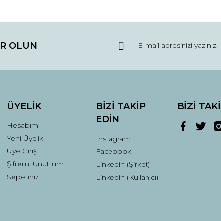
da ve diğer konularda yetersiz gördüğünüz noktaları öneri formunu kullana
Bu ürüne ilk yorumu siz yapın!
R OLUN
r.
Yorum Yaz
ÜYELİK
BİZİ TAKİP
BİZİ TAK
EDİN
Hesabım
Yeni Üyelik
Instagram
Üye Girişi
Facebook
Şifremi Unuttum
Linkedin (Şirket)
Gönder
Sepetiniz
Linkedin (Kullanıcı)