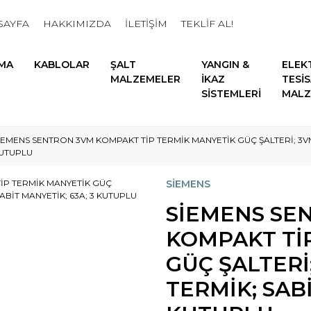
SAYFA
HAKKIMIZDA
İLETİŞİM
TEKLİF AL!
MA
KABLOLAR
ŞALT
YANGIN &
ELEK
MALZEMELER
İKAZ
TESİ
SİSTEMLERİ
MALZ
İEMENS SENTRON 3VM KOMPAKT TİP TERMİK MANYETİK GÜÇ ŞALTERİ; 3VM10
UTUPLU
SİEMENS
SİEMENS SE
KOMPAKT Tİ
GÜÇ ŞALTERİ;
TERMİK; SABİ