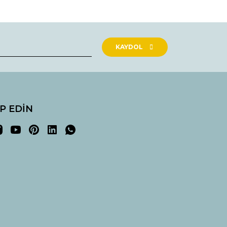
rak tarafımıza iletebilirsiniz.
KAYDOL
İP EDİN