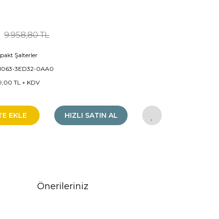
9.958,80 TL
akt Şalterler
1063-3ED32-0AA0
9,00 TL + KDV
TE EKLE
HIZLI SATIN AL
Önerileriniz