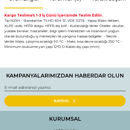
Kargo Teslimatı 1-3 İş Günü İçerisinde Teslim Edilir.
Tip N2XH - Standartlar TS HD 604 S1 ,VDE 0276 - Yapısı Bakır iletken,
XLPE izole, HFFR dolgu. HFFR dış kılıf - Kullanıldığı Yerler Oteller, okullar,
yüksek binalar, hastaneler, bilgi işlem merkezleri ve insanların yoğun
olarak bulunduğu iş merkezleri ile yangına hassas bölgeler. - Teknik
Veriler Maks. çalışma sıcaklığı 90 °C - Maks. kısa devre sıcaklığı 250 °C -
Minimum bükülme yarı çapı 12*D D:Kablo dış çapı (mm)
Bu ürünün fiyat bilgisi, resim, ürün açıklamalarında ve diğer
konularda yetersiz gördüğünüz noktaları öneri formunu
Bu ürüne ilk yorumu siz yapın!
kullanarak tarafımıza iletebilirsiniz.
KAMPANYALARIMIZDAN HABERDAR OLUN
Görüş ve önerileriniz için teşekkür ederiz.
Yorum Yaz
Ürün resmi kalitesiz, bozuk veya görüntülenemiyor.
Ürün açıklamasında eksik bilgiler bulunuyor.
KAYDOL
Ürün bilgilerinde hatalar bulunuyor.
Ürün fiyatı diğer sitelerden daha pahalı.
KURUMSAL
Bu ürüne benzer farklı alternatifler olmalı.