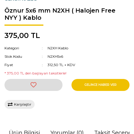
Öznur 5x6 mm N2XH ( Halojen Free
NYY ) Kablo
375,00 TL
Kategori
N2XH Kablo
Stok Kodu
N2XH5x6
Fiyat
312,50 TL + KDV
* 375,00 TL den başlayan taksitlerle!
GELİNCE HABER VER
Karşılaştır
Ürün Bilgisi
Yorumlar (0)
Taksit Seçenek