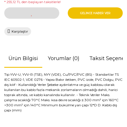
* 255,12 TL den başlayan taksitlerle!
GELİNCE HABER VER
Karşılaştır
Ürün Bilgisi
Yorumlar (0)
Taksit Seçenek
Tip YVV-U, YVV-R (TSE), NYY (VDE), Cu/PVC/PVC (BS) - Standartlar TS
IEC 60502-1, VDE 0276 - Yapısı Bakır iletken, PVC izole, PVC Dolgu, PVC
dış kılıf - Kullanıldığı Yerler Şebeke aydınlatma ve güç kablosu olarak
kullanılan bu kablo fazla mekanik zorlamaların olmadığı dahili, harici
toprak altında, ve kablo kanalında kullanılır. - Teknik Veriler Maks.
çalışma sıcaklığı 70°C Maks. kısa devre sıcaklığı ≤ 300 mm² için 160°C
>300 mm² için 140°C Minimum bükülme yarı çapı 12*D D: Kablo dış
çapı (mm)
Bu ürünün fiyat bilgisi, resim, ürün açıklamalarında ve diğer