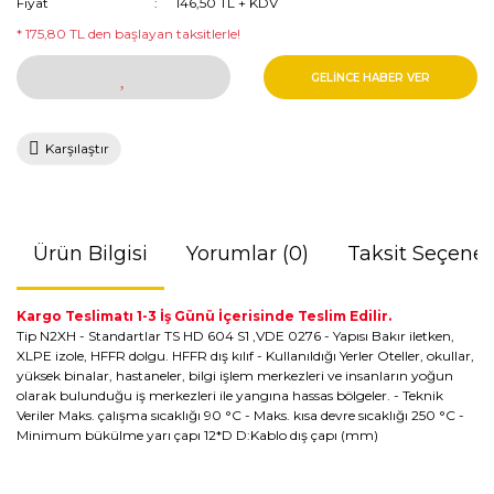
Fiyat
146,50 TL + KDV
* 175,80 TL den başlayan taksitlerle!
GELİNCE HABER VER
Karşılaştır
Ürün Bilgisi
Yorumlar (0)
Taksit Seçenek
Kargo Teslimatı 1-3 İş Günü İçerisinde Teslim Edilir.
Tip N2XH - Standartlar TS HD 604 S1 ,VDE 0276 - Yapısı Bakır iletken,
XLPE izole, HFFR dolgu. HFFR dış kılıf - Kullanıldığı Yerler Oteller, okullar,
yüksek binalar, hastaneler, bilgi işlem merkezleri ve insanların yoğun
olarak bulunduğu iş merkezleri ile yangına hassas bölgeler. - Teknik
Veriler Maks. çalışma sıcaklığı 90 °C - Maks. kısa devre sıcaklığı 250 °C -
Minimum bükülme yarı çapı 12*D D:Kablo dış çapı (mm)
Bu ürünün fiyat bilgisi, resim, ürün açıklamalarında ve diğer