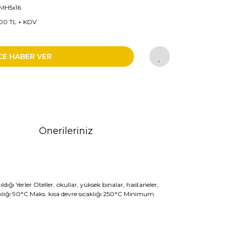
MH5x16
00 TL + KDV
CE HABER VER
Önerileriniz
ığı Yerler Oteller, okullar, yüksek binalar, hastaneler,
caklığı 90°C Maks. kısa devre sıcaklığı 250°C Minimum