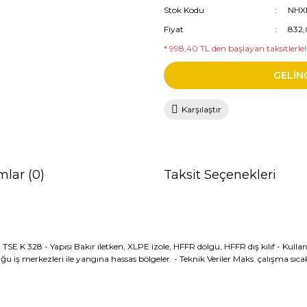
Stok Kodu
NHX
Fiyat
832,
* 998,40 TL den başlayan taksitlerle!
GELİN
Karşılaştır
mlar (0)
Taksit Seçenekleri
K 328 - Yapısı Bakır iletken, XLPE izole, HFFR dolgu, HFFR dış kılıf - Kullanıld
ğu iş merkezleri ile yangına hassas bölgeler. - Teknik Veriler Maks. çalışma sı