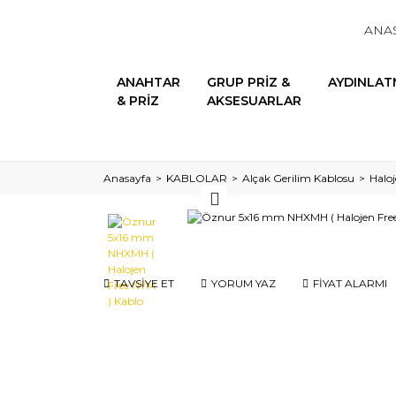
ANA
ANAHTAR
GRUP PRİZ &
AYDINLAT
& PRİZ
AKSESUARLAR
Anasayfa
KABLOLAR
Alçak Gerilim Kablosu
Haloj
TAVSİYE ET
YORUM YAZ
FİYAT ALARMI