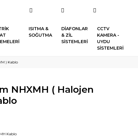
TRİK
ISITMA &
DİAFONLAR
CCTV
SAT
SOĞUTMA
& ZİL
KAMERA -
EMELERİ
SİSTEMLERİ
UYDU
SİSTEMLERİ
YM ) Kablo
mm NHXMH ( Halojen
ablo
MH Kablo