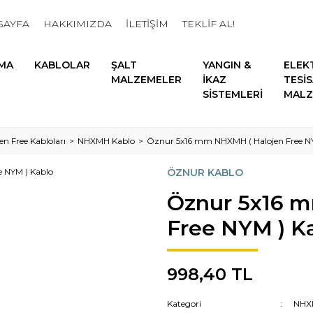
SAYFA
HAKKIMIZDA
İLETİŞİM
TEKLİF AL!
MA
KABLOLAR
ŞALT
YANGIN &
ELEK
MALZEMELER
İKAZ
TESİ
SİSTEMLERİ
MALZ
en Free Kabloları
NHXMH Kablo
Öznur 5x16 mm NHXMH ( Halojen Free N
ÖZNUR KABLO
Öznur 5x16 
Free NYM ) K
998,40 TL
Kategori
NHX