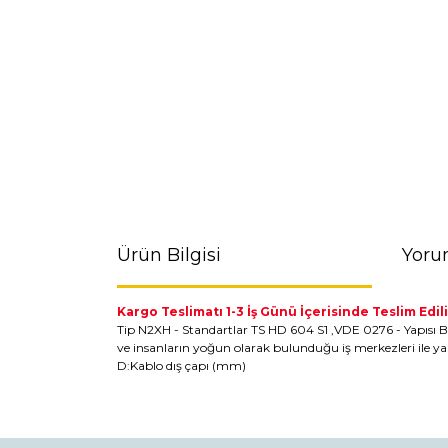
Ürün Bilgisi
Yoru
Kargo Teslimatı 1-3 İş Günü İçerisinde Teslim Edili
Tip N2XH - Standartlar TS HD 604 S1 ,VDE 0276 - Yapısı Bakır
ve insanların yoğun olarak bulunduğu iş merkezleri ile ya
D:Kablo dış çapı (mm)
Bu ürünün fiyat bilgisi, resim, ürün açıklamaların
Görüş ve önerileriniz için teşekkür ederiz.