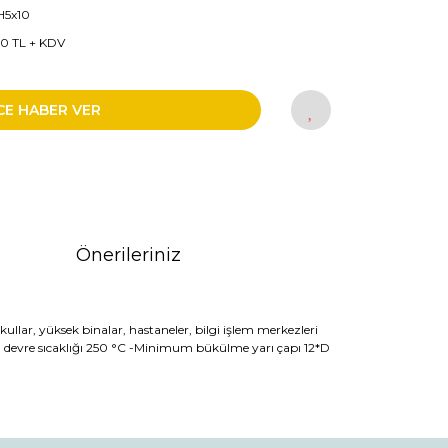
H5x10
70 TL + KDV
CE HABER VER
Önerileriniz
kullar, yüksek binalar, hastaneler, bilgi işlem merkezleri
ısa devre sıcaklığı 250 °C -Minimum bükülme yarı çapı 12*D
rak tarafımıza iletebilirsiniz.