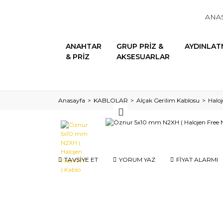
ANA
ANAHTAR
GRUP PRİZ &
AYDINLAT
& PRİZ
AKSESUARLAR
Anasayfa
KABLOLAR
Alçak Gerilim Kablosu
Haloj
TAVSİYE ET
YORUM YAZ
FİYAT ALARMI