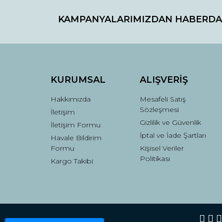
KAMPANYALARIMIZDAN HABERDA
Ürün resmi kalitesiz, bozuk veya görüntülenemiyo
Ürün açıklamasında eksik bilgiler bulunuyor.
Ürün bilgilerinde hatalar bulunuyor.
Ürün fiyatı diğer sitelerden daha pahalı.
Bu ürüne benzer farklı alternatifler olmalı.
KURUMSAL
ALIŞVERİŞ
Hakkımızda
Mesafeli Satış
Sözleşmesi
İletişim
Gizlilik ve Güvenlik
İletişim Formu
İptal ve İade Şartları
Havale Bildirim
Formu
Kişisel Veriler
Politikası
Kargo Takibi