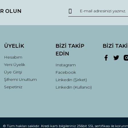
R OLUN
r.
Yorum Yaz
ÜYELİK
BİZİ TAKİP
BİZİ TAK
EDİN
Hesabım
Yeni Üyelik
Instagram
Üye Girişi
Facebook
Şifremi Unuttum
Linkedin (Şirket)
Gönder
Sepetiniz
Linkedin (Kullanıcı)
© Tüm hakları saklıdır. Kredi kartı bilgileriniz 256bit SSL sertifikası ile korun