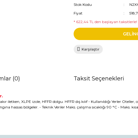
Stok Kodu
N2X
Fiyat
518,
* 622,44 TL den başlayan taksitlerle!
GELİN
Karşılaştır
mlar (0)
Taksit Seçenekleri
r.
 iletken, XLPE izole, HFFR dolgu. HFFR dış kılıf - Kullanıldığı Yerler Oteller, o
ngına hassas bölgeler. - Teknik Veriler Maks. çalışma sıcaklığı 90 °C - Maks. k
da ve diğer konularda yetersiz gördüğünüz noktaları öneri formunu kullana
Bu ürüne ilk yorumu siz yapın!