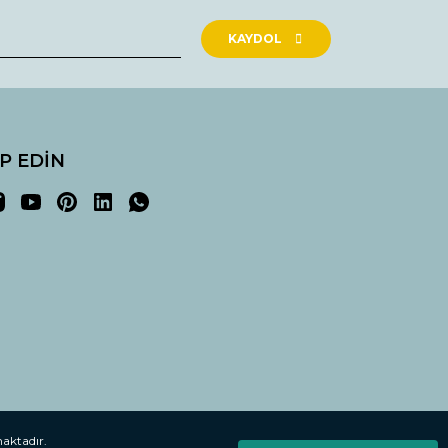
KAYDOL
İP EDİN
maktadır.