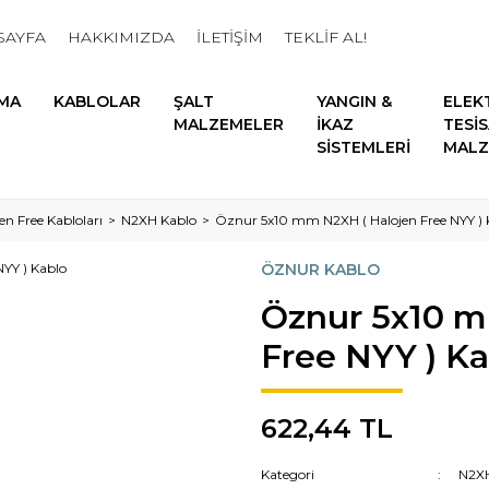
SAYFA
HAKKIMIZDA
İLETİŞİM
TEKLİF AL!
MA
KABLOLAR
ŞALT
YANGIN &
ELEK
MALZEMELER
İKAZ
TESİ
SİSTEMLERİ
MALZ
en Free Kabloları
N2XH Kablo
Öznur 5x10 mm N2XH ( Halojen Free NYY ) 
ÖZNUR KABLO
Öznur 5x10 m
Free NYY ) Ka
622,44 TL
Kategori
N2XH