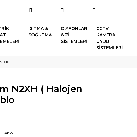
TRİK
ISITMA &
DİAFONLAR
CCTV
SAT
SOĞUTMA
& ZİL
KAMERA -
EMELERİ
SİSTEMLERİ
UYDU
SİSTEMLERİ
Kablo
m N2XH ( Halojen
blo
 Kablo