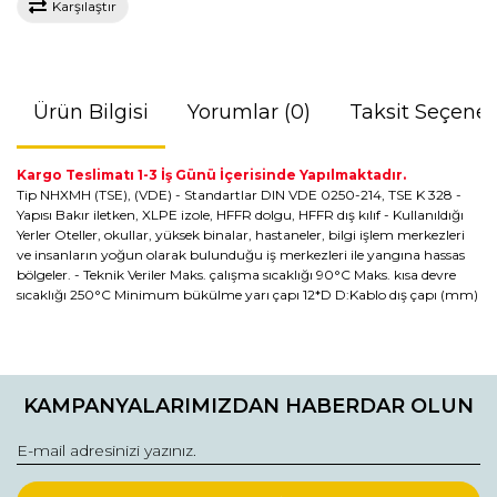
Karşılaştır
Ürün Bilgisi
Yorumlar (0)
Taksit Seçenek
Kargo Teslimatı 1-3 İş Günü İçerisinde Yapılmaktadır.
Tip NHXMH (TSE), (VDE) - Standartlar DIN VDE 0250-214, TSE K 328 -
Yapısı Bakır iletken, XLPE izole, HFFR dolgu, HFFR dış kılıf - Kullanıldığı
Yerler Oteller, okullar, yüksek binalar, hastaneler, bilgi işlem merkezleri
ve insanların yoğun olarak bulunduğu iş merkezleri ile yangına hassas
bölgeler. - Teknik Veriler Maks. çalışma sıcaklığı 90°C Maks. kısa devre
sıcaklığı 250°C Minimum bükülme yarı çapı 12*D D:Kablo dış çapı (mm)
Bu ürünün fiyat bilgisi, resim, ürün açıklamalarında ve diğer
konularda yetersiz gördüğünüz noktaları öneri formunu
Bu ürüne ilk yorumu siz yapın!
kullanarak tarafımıza iletebilirsiniz.
KAMPANYALARIMIZDAN HABERDAR OLUN
Görüş ve önerileriniz için teşekkür ederiz.
Yorum Yaz
Ürün resmi kalitesiz, bozuk veya görüntülenemiyor.