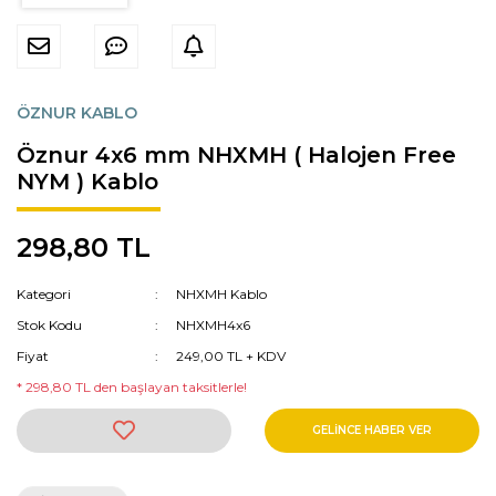
Kutusu & Sıva Üstü Buatlar
Sinek Cihazı
Kasalar & Buatlar & Borular
Yılbaşı Vitrin Süsü
Sustalar & Çivili Kroşeler
ÖZNUR KABLO
Linear
Klemensler
Öznur 4x6 mm NHXMH ( Halojen Free
NYM ) Kablo
Baralar & Topraklama Klemensi &
Dağıtım Üniteleri
298,80 TL
İzalatörler
Kategori
NHXMH Kablo
Yüksük & Papuç & Ek Muf
Stok Kodu
NHXMH4x6
Kapı & Merdiven Otomatikleri
Fiyat
249,00 TL + KDV
* 298,80 TL den başlayan taksitlerle!
Şalterler
GELİNCE HABER VER
Reçineli & Isı Büzüşmeli Ek Muflar
Bantlar