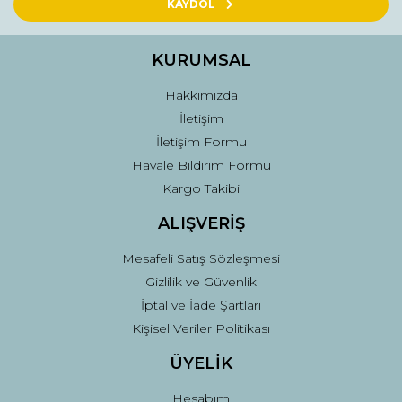
Ürün açıklamasında eksik bilgiler bulunuyor.
KAYDOL
Ürün bilgilerinde hatalar bulunuyor.
Ürün fiyatı diğer sitelerden daha pahalı.
KURUMSAL
Bu ürüne benzer farklı alternatifler olmalı.
Hakkımızda
İletişim
İletişim Formu
Havale Bildirim Formu
Kargo Takibi
Gönder
ALIŞVERİŞ
Mesafeli Satış Sözleşmesi
Gizlilik ve Güvenlik
İptal ve İade Şartları
Kişisel Veriler Politikası
ÜYELİK
Hesabım