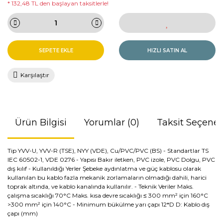
* 132,48 TL den başlayan taksitlerle!
SEPETE EKLE
HIZLI SATIN AL
Karşılaştır
Ürün Bilgisi
Yorumlar (0)
Taksit Seçenek
Tip YVV-U, YVV-R (TSE), NYY (VDE), Cu/PVC/PVC (BS) - Standartlar TS
IEC 60502-1, VDE 0276 - Yapısı Bakır iletken, PVC izole, PVC Dolgu, PVC
dış kılıf - Kullanıldığı Yerler Şebeke aydınlatma ve güç kablosu olarak
kullanılan bu kablo fazla mekanik zorlamaların olmadığı dahili, harici
toprak altında, ve kablo kanalında kullanılır. - Teknik Veriler Maks.
çalışma sıcaklığı 70°C Maks. kısa devre sıcaklığı ≤ 300 mm² için 160°C
>300 mm² için 140°C - Minimum bükülme yarı çapı 12*D D: Kablo dış
çapı (mm)