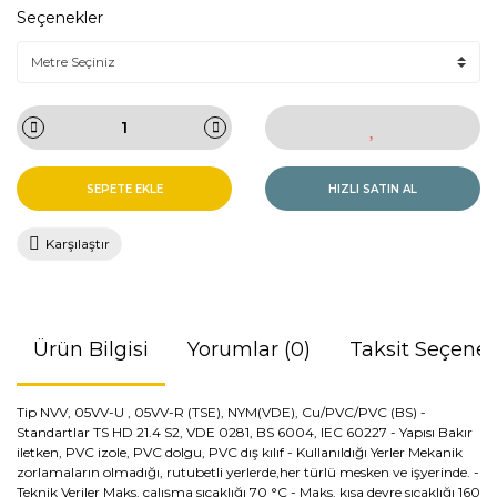
Seçenekler
SEPETE EKLE
HIZLI SATIN AL
Karşılaştır
Ürün Bilgisi
Yorumlar (0)
Taksit Seçenek
Tip NVV, 05VV-U , 05VV-R (TSE), NYM(VDE), Cu/PVC/PVC (BS) -
Standartlar TS HD 21.4 S2, VDE 0281, BS 6004, IEC 60227 - Yapısı Bakır
iletken, PVC izole, PVC dolgu, PVC dış kılıf - Kullanıldığı Yerler Mekanik
zorlamaların olmadığı, rutubetli yerlerde,her türlü mesken ve işyerinde. -
Teknik Veriler Maks. çalışma sıcaklığı 70 °C - Maks. kısa devre sıcaklığı 160