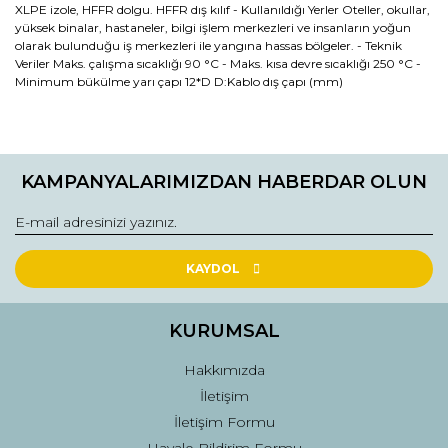
XLPE izole, HFFR dolgu. HFFR dış kılıf - Kullanıldığı Yerler Oteller, okullar,
yüksek binalar, hastaneler, bilgi işlem merkezleri ve insanların yoğun
olarak bulunduğu iş merkezleri ile yangına hassas bölgeler. - Teknik
Veriler Maks. çalışma sıcaklığı 90 °C - Maks. kısa devre sıcaklığı 250 °C -
Minimum bükülme yarı çapı 12*D D:Kablo dış çapı (mm)
Bu ürünün fiyat bilgisi, resim, ürün açıklamalarında ve diğer
konularda yetersiz gördüğünüz noktaları öneri formunu
Bu ürüne ilk yorumu siz yapın!
kullanarak tarafımıza iletebilirsiniz.
KAMPANYALARIMIZDAN HABERDAR OLUN
Görüş ve önerileriniz için teşekkür ederiz.
Yorum Yaz
Ürün resmi kalitesiz, bozuk veya görüntülenemiyor.
Ürün açıklamasında eksik bilgiler bulunuyor.
KAYDOL
Ürün bilgilerinde hatalar bulunuyor.
Ürün fiyatı diğer sitelerden daha pahalı.
KURUMSAL
Bu ürüne benzer farklı alternatifler olmalı.
Hakkımızda
İletişim
İletişim Formu