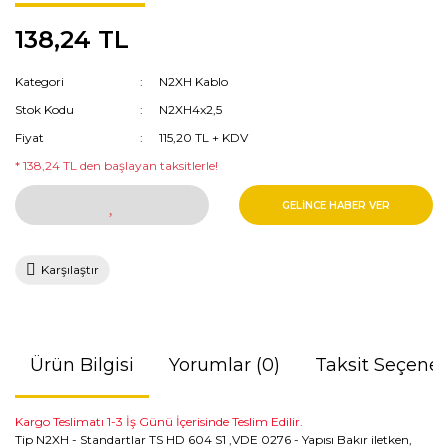
Kutusu & Sıva Üstü Buatlar
138,24 TL
Sinek Cihazı
Kasalar & Buatlar & Borular
Yılbaşı Vitrin Süsü
Kategori
N2XH Kablo
Sustalar & Çivili Kroşeler
Stok Kodu
N2XH4x2,5
Linear
Klemensler
Fiyat
115,20 TL + KDV
* 138,24 TL den başlayan taksitlerle!
Baralar & Topraklama Klemensi &
Dağıtım Üniteleri
GELİNCE HABER VER
İzalatörler
Karşılaştır
Yüksük & Papuç & Ek Muf
Kapı & Merdiven Otomatikleri
Şalterler
Ürün Bilgisi
Yorumlar (0)
Taksit Seçenek
Reçineli & Isı Büzüşmeli Ek Muflar
Kargo Teslimatı 1-3 İş Günü İçerisinde Teslim Edilir.
Bantlar
Tip N2XH - Standartlar TS HD 604 S1 ,VDE 0276 - Yapısı Bakır iletken,