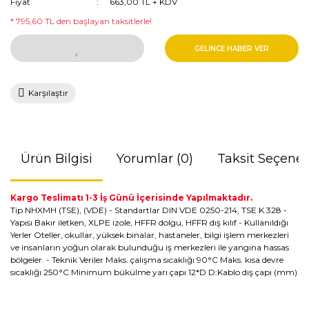
Fiyat
663,00 TL + KDV
* 795,60 TL den başlayan taksitlerle!
GELİNCE HABER VER
Karşılaştır
Ürün Bilgisi
Yorumlar (0)
Taksit Seçenek
Kargo Teslimatı 1-3 İş Günü İçerisinde Yapılmaktadır.
Tip NHXMH (TSE), (VDE) - Standartlar DIN VDE 0250-214, TSE K 328 -
Yapısı Bakır iletken, XLPE izole, HFFR dolgu, HFFR dış kılıf - Kullanıldığı
Yerler Oteller, okullar, yüksek binalar, hastaneler, bilgi işlem merkezleri
ve insanların yoğun olarak bulunduğu iş merkezleri ile yangına hassas
bölgeler. - Teknik Veriler Maks. çalışma sıcaklığı 90°C Maks. kısa devre
sıcaklığı 250°C Minimum bükülme yarı çapı 12*D D:Kablo dış çapı (mm)
Bu ürünün fiyat bilgisi, resim, ürün açıklamalarında ve diğer