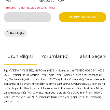
Fiyat
484,00 TL + KDV
* 580,80 TL den başlayan taksitlerle!
GELİNCE HABER VER
Karşılaştır
Ürün Bilgisi
Yorumlar (0)
Taksit Seçenek
Tip YVZ3V-R-R (TSE), NYFGbY (VDE) - Standartlar TS IEC 60502-1, VDE
0271 - Yapısı Bakır iletken, PVC izole, PVC Dolgu, Galvanizli yassı çelik
tel, Galvanizli çelik tutucu bant, PVC dış kılıf - Kullanıldığı Yerler Mekanik
zorlamalara dayanıklı ve ağır işletme şartlarına uygun olduğu için dahili,
harici toprak altında, ve kablo kanalında kullanılır. - Teknik Veriler Maks.
çalışma sıcaklığı 70°C Maks. kısa devre sıcaklığı ≤ 300 mm² için 160°C
>300 mm² için 140°C Minimum bükülme yarı çapı 12*D D: Kablo dış
çapı (mm)