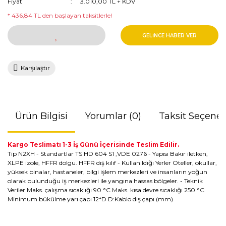
Fiyat
3.010,00 TL + KDV
* 436,84 TL den başlayan taksitlerle!
GELİNCE HABER VER
Karşılaştır
Ürün Bilgisi
Yorumlar (0)
Taksit Seçenek
Kargo Teslimatı 1-3 İş Günü İçerisinde Teslim Edilir.
Tip N2XH - Standartlar TS HD 604 S1 ,VDE 0276 - Yapısı Bakır iletken,
XLPE izole, HFFR dolgu. HFFR dış kılıf - Kullanıldığı Yerler Oteller, okullar,
yüksek binalar, hastaneler, bilgi işlem merkezleri ve insanların yoğun
olarak bulunduğu iş merkezleri ile yangına hassas bölgeler. - Teknik
Veriler Maks. çalışma sıcaklığı 90 °C Maks. kısa devre sıcaklığı 250 °C
Minimum bükülme yarı çapı 12*D D:Kablo dış çapı (mm)
Bu ürünün fiyat bilgisi, resim, ürün açıklamalarında ve diğer