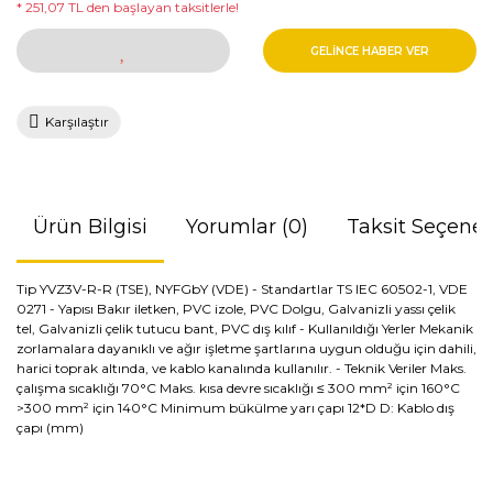
* 251,07 TL den başlayan taksitlerle!
GELİNCE HABER VER
Karşılaştır
Ürün Bilgisi
Yorumlar (0)
Taksit Seçenek
Tip YVZ3V-R-R (TSE), NYFGbY (VDE) - Standartlar TS IEC 60502-1, VDE
0271 - Yapısı Bakır iletken, PVC izole, PVC Dolgu, Galvanizli yassı çelik
tel, Galvanizli çelik tutucu bant, PVC dış kılıf - Kullanıldığı Yerler Mekanik
zorlamalara dayanıklı ve ağır işletme şartlarına uygun olduğu için dahili,
harici toprak altında, ve kablo kanalında kullanılır. - Teknik Veriler Maks.
çalışma sıcaklığı 70°C Maks. kısa devre sıcaklığı ≤ 300 mm² için 160°C
>300 mm² için 140°C Minimum bükülme yarı çapı 12*D D: Kablo dış
çapı (mm)
Bu ürünün fiyat bilgisi, resim, ürün açıklamalarında ve diğer