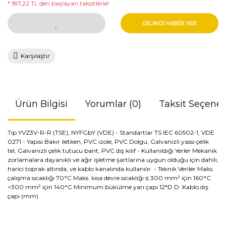
* 187,22 TL den başlayan taksitlerle!
GELİNCE HABER VER
Karşılaştır
Ürün Bilgisi
Yorumlar (0)
Taksit Seçenek
Tip YVZ3V-R-R (TSE), NYFGbY (VDE) - Standartlar TS IEC 60502-1, VDE
0271 - Yapısı Bakır iletken, PVC izole, PVC Dolgu, Galvanizli yassı çelik
tel, Galvanizli çelik tutucu bant, PVC dış kılıf - Kullanıldığı Yerler Mekanik
zorlamalara dayanıklı ve ağır işletme şartlarına uygun olduğu için dahili,
harici toprak altında, ve kablo kanalında kullanılır. - Teknik Veriler Maks.
çalışma sıcaklığı 70°C Maks. kısa devre sıcaklığı ≤ 300 mm² için 160°C
>300 mm² için 140°C Minimum bükülme yarı çapı 12*D D: Kablo dış
çapı (mm)
Bu ürünün fiyat bilgisi, resim, ürün açıklamalarında ve diğer