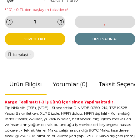
Fiyat
84,50 TL + KDV
* 101,40 TL den başlayan taksitlerle!
SEPETE EKLE
HIZLI SATIN AL
Karşılaştır
Ürün Bilgisi
Yorumlar (0)
Taksit Seçenek
Kargo Teslimatı 1-3 İş Günü İçerisinde Yapılmaktadır.
Tip NHXMH (TSE), (VDE) - Standartlar DIN VDE 0250-214, TSE K 328 -
Yapısı Bakır iletken, XLPE izole, HFFR dolgu, HFFR dış kılıf - Kullanıldığı
Yerler Oteller, okullar, yüksek binalar, hastaneler, bilgi işlem merkezleri
ve insanların yoğun olarak bulunduğu iş merkezleri ile yangına hassas
bölgeler. - Teknik Veriler Maks. çalışma sıcaklığı 90°C Maks. kısa devre
sıcaklığı 250°C Minimum bükülme yarı çapı 12*D D:Kablo dış çapı (mm)