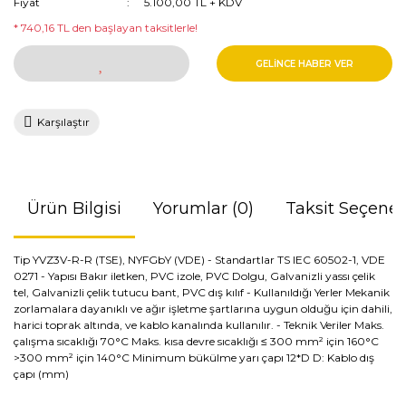
Fiyat
5.100,00 TL + KDV
* 740,16 TL den başlayan taksitlerle!
GELİNCE HABER VER
Karşılaştır
Ürün Bilgisi
Yorumlar (0)
Taksit Seçenek
Tip YVZ3V-R-R (TSE), NYFGbY (VDE) - Standartlar TS IEC 60502-1, VDE
0271 - Yapısı Bakır iletken, PVC izole, PVC Dolgu, Galvanizli yassı çelik
tel, Galvanizli çelik tutucu bant, PVC dış kılıf - Kullanıldığı Yerler Mekanik
zorlamalara dayanıklı ve ağır işletme şartlarına uygun olduğu için dahili,
harici toprak altında, ve kablo kanalında kullanılır. - Teknik Veriler Maks.
çalışma sıcaklığı 70°C Maks. kısa devre sıcaklığı ≤ 300 mm² için 160°C
>300 mm² için 140°C Minimum bükülme yarı çapı 12*D D: Kablo dış
çapı (mm)