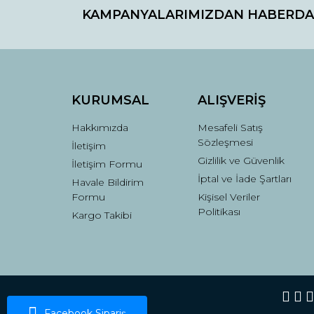
KAMPANYALARIMIZDAN HABERDA
Ürün resmi kalitesiz, bozuk veya görüntülenemiyo
Ürün açıklamasında eksik bilgiler bulunuyor.
Ürün bilgilerinde hatalar bulunuyor.
Ürün fiyatı diğer sitelerden daha pahalı.
Bu ürüne benzer farklı alternatifler olmalı.
KURUMSAL
ALIŞVERİŞ
Hakkımızda
Mesafeli Satış
Sözleşmesi
İletişim
Gizlilik ve Güvenlik
İletişim Formu
İptal ve İade Şartları
Havale Bildirim
Formu
Kişisel Veriler
Politikası
Kargo Takibi
Facebook Sipariş