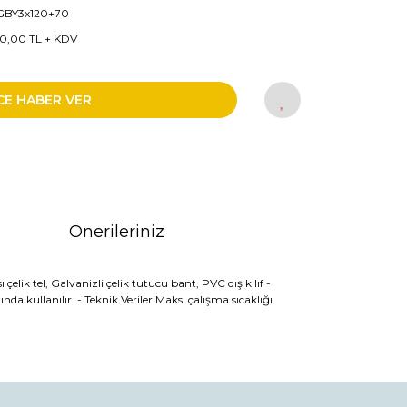
GBY3x120+70
0,00 TL + KDV
CE HABER VER
Önerileriniz
lik tel, Galvanizli çelik tutucu bant, PVC dış kılıf -
da kullanılır. - Teknik Veriler Maks. çalışma sıcaklığı
rak tarafımıza iletebilirsiniz.