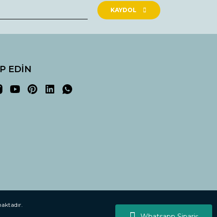
KAYDOL
İP EDİN
maktadır.
Whatsapp Sipariş