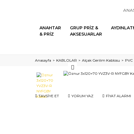
ANA
ANAHTAR
GRUP PRİZ &
AYDINLAT
& PRİZ
AKSESUARLAR
Anasayfa
KABLOLAR
Alçak Gerilim Kablosu
PVC İ
TAVSİYE ET
YORUM YAZ
FİYAT ALARMI