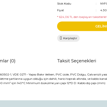
Stok Kodu
NYF
Fiyat
4.30
* 624,06 TL den başlayan taksitlerle!
GELİN
Karşılaştır
mlar (0)
Taksit Seçenekleri
2-1, VDE 0271 - Yapısı Bakır iletken, PVC izole, PVC Dolgu, Galvanizli yassı çe
letme şartlarına uygun olduğu için dahili, harici toprak altında, ve kablo kanalın
300 mm² için 140°C Minimum bükülme yarı çapı 12*D D: Kablo dış çapı (mm)
da ve diğer konularda yetersiz gördüğünüz noktaları öneri formunu kullana
Bu ürüne ilk yorumu siz yapın!