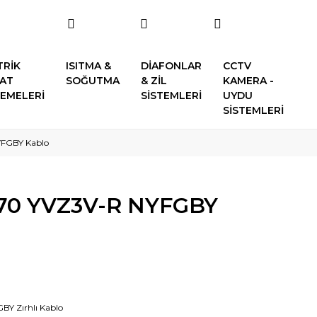
TRİK
ISITMA &
DİAFONLAR
CCTV
SAT
SOĞUTMA
& ZİL
KAMERA -
EMELERİ
SİSTEMLERİ
UYDU
SİSTEMLERİ
YFGBY Kablo
+70 YVZ3V-R NYFGBY
BY Zırhlı Kablo