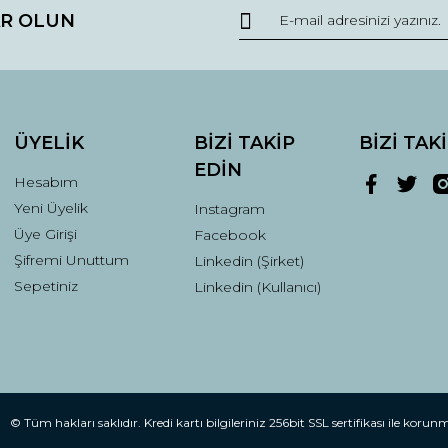
R OLUN
r.
Yorum Yaz
ÜYELİK
BİZİ TAKİP
BİZİ TAK
EDİN
Hesabım
Yeni Üyelik
Instagram
Üye Girişi
Facebook
Şifremi Unuttum
Linkedin (Şirket)
Gönder
Sepetiniz
Linkedin (Kullanıcı)
© Tüm hakları saklıdır. Kredi kartı bilgileriniz 256bit SSL sertifikası ile korun