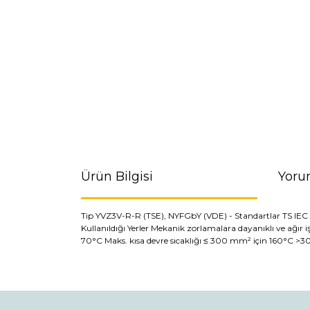
Ürün Bilgisi
Yoru
Tip YVZ3V-R-R (TSE), NYFGbY (VDE) - Standartlar TS IEC 6050
Kullanıldığı Yerler Mekanik zorlamalara dayanıklı ve ağır iş
70°C Maks. kısa devre sıcaklığı ≤ 300 mm² için 160°C >
Bu ürünün fiyat bilgisi, resim, ürün açıklamaların
Görüş ve önerileriniz için teşekkür ederiz.