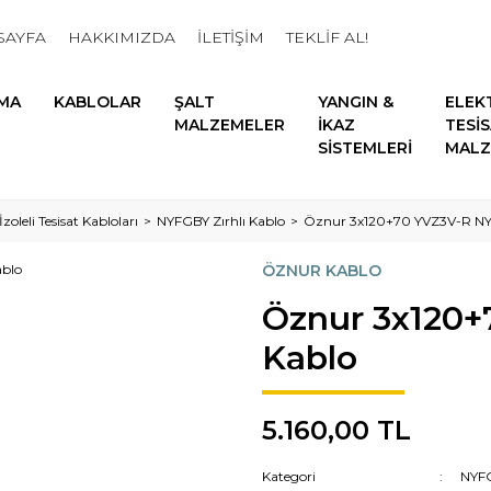
SAYFA
HAKKIMIZDA
İLETİŞİM
TEKLİF AL!
MA
KABLOLAR
ŞALT
YANGIN &
ELEK
MALZEMELER
İKAZ
TESİ
SİSTEMLERİ
MALZ
zoleli Tesisat Kabloları
NYFGBY Zırhlı Kablo
Öznur 3x120+70 YVZ3V-R N
ÖZNUR KABLO
Öznur 3x120
Kablo
5.160,00 TL
Kategori
NYFG